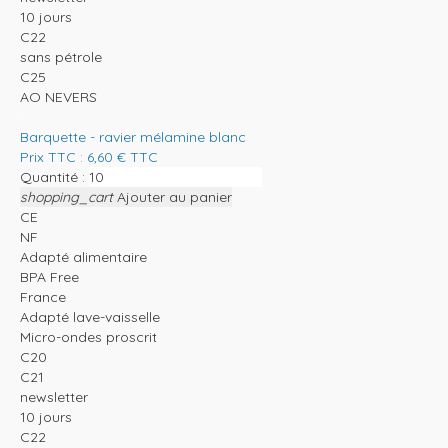
10 jours
C22
sans pétrole
C25
AO NEVERS
Barquette - ravier mélamine blanc
Prix TTC :
6,60
€
TTC
Quantité :
shopping_cart
Ajouter au panier
CE
NF
Adapté alimentaire
BPA Free
France
Adapté lave-vaisselle
Micro-ondes proscrit
C20
C21
newsletter
10 jours
C22