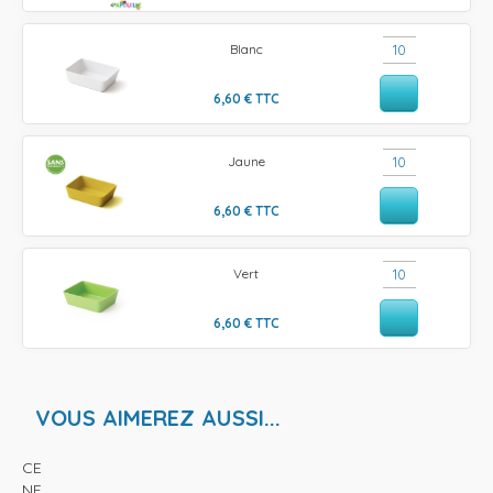
Blanc
6,60
€
TTC
Jaune
6,60
€
TTC
Vert
6,60
€
TTC
VOUS AIMEREZ AUSSI...
CE
NF