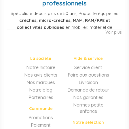
professionnels
Spécialiste depuis plus de 50 ans, Papouille équipe les
crèches, micro-crèches, MAM, RAM/RPE et
collectivités publiques
en mobilier, matériel de
Voir plus
puériculture, jouets et équipement pour structures
d'accueil de la petite enfance. Notre offre couvre
également les assistantes maternelles, les particuliers
et les professionnels de santé (maternités, pédiatrie,
La société
Aide & service
cabinets infirmiers).
Notre histoire
Service client
Mobilier et équipement de crèche
Nos avis clients
Foire aux questions
Lits crèche en bois, couchettes empilables, meubles à
Nos marques
Livraison
langer sur mesure en résine antibactérienne, tables et
Notre blog
Demande de retour
chaises adaptées aux 0-6 ans, banc-vestiaire, barrières de
Partenaires
Nos garanties
séparation. Tout le matériel pour
aménager une structure
Normes petite
d'accueil
conforme aux normes PMI.
Commande
enfance
Matériel de puériculture professionnel
Promotions
Notre sélection
Paiement
Poussettes 3 et 4 places, transats, chaises hautes, sièges