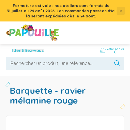
Fermeture estivale : nos ateliers sont fermés du
×
31 juillet
au
24 août 2026
. Les commandes passées d'ici
là seront expédiées dès le 24 août.
Votre panier
Identifiez-vous
0
barquette - ravier
mélamine rouge