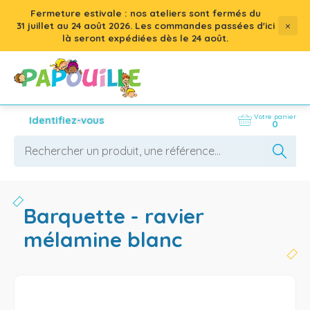
Fermeture estivale : nos ateliers sont fermés du
×
31 juillet
au
24 août 2026
. Les commandes passées d'ici
là seront expédiées dès le 24 août.
Votre panier
Identifiez-vous
0
barquette - ravier
mélamine blanc