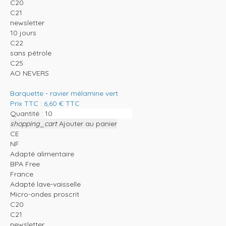
C20
C21
newsletter
10 jours
C22
sans pétrole
C25
AO NEVERS
Barquette - ravier mélamine vert
Prix TTC :
6,60
€
TTC
Quantité :
shopping_cart
Ajouter au panier
CE
NF
Adapté alimentaire
BPA Free
France
Adapté lave-vaisselle
Micro-ondes proscrit
C20
C21
newsletter