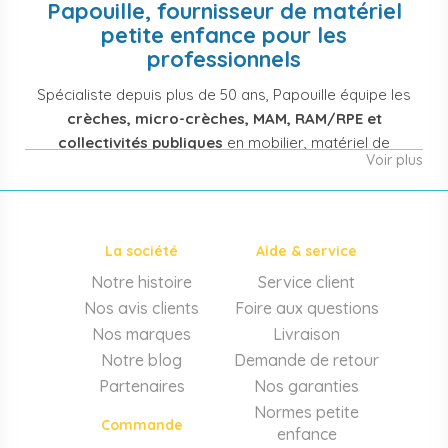
Papouille, fournisseur de matériel
petite enfance pour les
professionnels
Spécialiste depuis plus de 50 ans, Papouille équipe les
crèches, micro-crèches, MAM, RAM/RPE et
collectivités publiques
en mobilier, matériel de
Voir plus
puériculture, jouets et équipement pour structures
d'accueil de la petite enfance. Notre offre couvre
également les assistantes maternelles, les particuliers
et les professionnels de santé (maternités, pédiatrie,
La société
Aide & service
cabinets infirmiers).
Notre histoire
Service client
Mobilier et équipement de crèche
Nos avis clients
Foire aux questions
Lits crèche en bois, couchettes empilables, meubles à
Nos marques
Livraison
langer sur mesure en résine antibactérienne, tables et
Notre blog
Demande de retour
chaises adaptées aux 0-6 ans, banc-vestiaire, barrières de
Partenaires
Nos garanties
séparation. Tout le matériel pour
aménager une structure
Normes petite
d'accueil
conforme aux normes PMI.
Commande
enfance