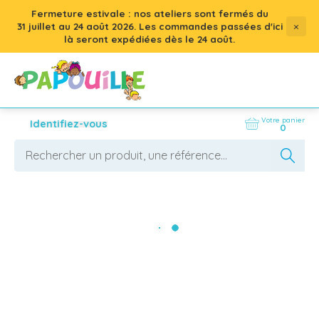
Fermeture estivale : nos ateliers sont fermés du
×
31 juillet
au
24 août 2026
. Les commandes passées d'ici
là seront expédiées dès le 24 août.
Votre panier
Identifiez-vous
0
Protection et sécurité (epi)
La crèche est un lieu privilégié pour nos tout-
petits. C'est là où ils découvrent le monde, font 
leurs premières expériences et tissent leurs 
premiers liens. Pourtant, dans cet environnement 
AFFICHER LES FILTRES