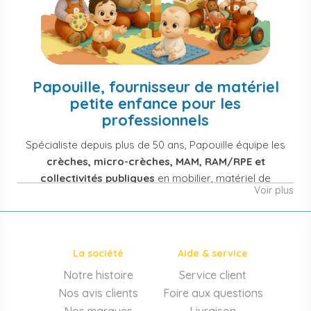
Papouille, fournisseur de matériel
petite enfance pour les
professionnels
Spécialiste depuis plus de 50 ans, Papouille équipe les
crèches, micro-crèches, MAM, RAM/RPE et
collectivités publiques
en mobilier, matériel de
Voir plus
puériculture, jouets et équipement pour structures
d'accueil de la petite enfance. Notre offre couvre
également les assistantes maternelles, les particuliers
et les professionnels de santé (maternités, pédiatrie,
La société
Aide & service
cabinets infirmiers).
Notre histoire
Service client
Mobilier et équipement de crèche
Nos avis clients
Foire aux questions
Lits crèche en bois, couchettes empilables, meubles à
Nos marques
Livraison