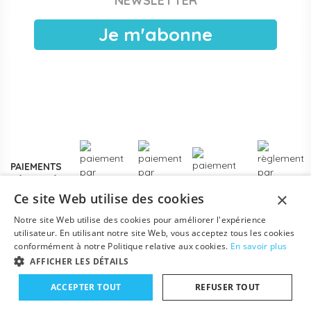
NEWSLETTER
publiques, EAJE municipales et services pétite enfance
des collectivités. Devis sous 24 h ouvrées, facturation
Je m'abonne
électronique, livraison France entière. Voir les
modalités de
devis pour collectivités
.
Plus de
3000 références
en stock, des marques
reconnues de la petite enfance, et un service client formé
aux problématiques des structures d'accueil.
Contactez-
nous
pour un projet d'équipement, une création de crèche
ou un renouvellement de matériel.
PAIEMENTS
SÉCURISÉS
×
Ce site Web utilise des cookies
Notre site Web utilise des cookies pour améliorer l'expérience
utilisateur. En utilisant notre site Web, vous acceptez tous les cookies
conformément à notre Politique relative aux cookies.
En savoir plus
AFFICHER LES DÉTAILS
ACCEPTER TOUT
REFUSER TOUT
Mentions légales
-
Conditions générales
-
Contact