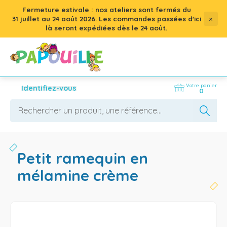
Fermeture estivale : nos ateliers sont fermés du
×
31 juillet
au
24 août 2026
. Les commandes passées d'ici
là seront expédiées dès le 24 août.
Votre panier
Identifiez-vous
0
petit ramequin en
mélamine crème