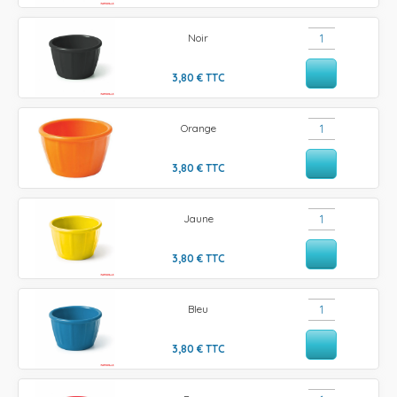
Noir
3,80
€
TTC
Orange
3,80
€
TTC
Jaune
3,80
€
TTC
Bleu
3,80
€
TTC