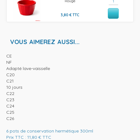
Rouge
3,80
€
TTC
VOUS AIMEREZ AUSSI...
CE
NF
Adapté lave-vaisselle
C20
C21
10 jours
C22
C23
C24
C25
C26
6 pots de conservation hermétique 300ml
Prix TTC :
11,80
€
TTC