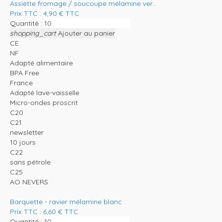
Assiette fromage / soucoupe mélamine ver...
Prix TTC :
4,90
€
TTC
Quantité :
shopping_cart
Ajouter au panier
CE
NF
Adapté alimentaire
BPA Free
France
Adapté lave-vaisselle
Micro-ondes proscrit
C20
C21
newsletter
10 jours
C22
sans pétrole
C25
AO NEVERS
Barquette - ravier mélamine blanc
Prix TTC :
6,60
€
TTC
Quantité :