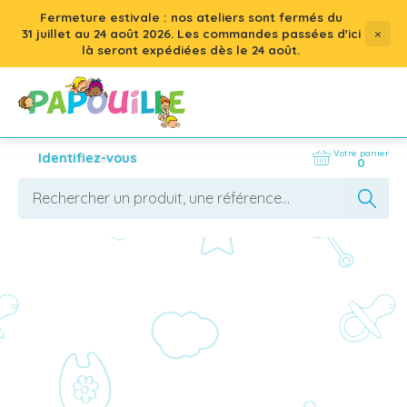
Fermeture estivale : nos ateliers sont fermés du
×
31 juillet
au
24 août 2026
. Les commandes passées d'ici
là seront expédiées dès le 24 août.
Votre panier
Identifiez-vous
0