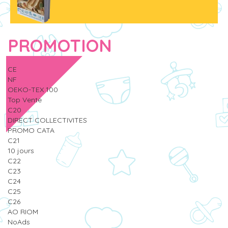
PROMOTION
CE
NF
OEKO-TEX 100
Top Vente
C20
DIRECT COLLECTIVITES
PROMO CATA
C21
10 jours
C22
C23
C24
C25
C26
AO RIOM
NoAds