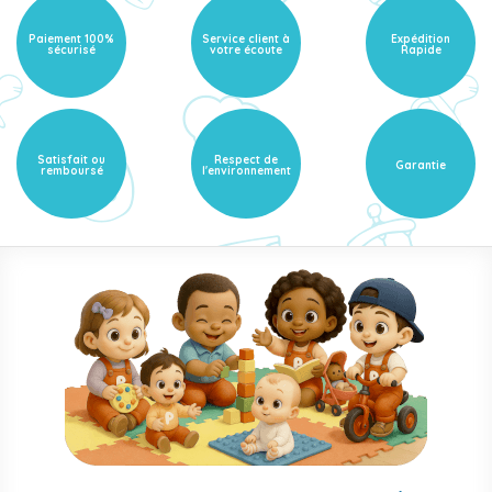
Paiement 100%
Service client à
Expédition
sécurisé
votre écoute
Rapide
Satisfait ou
Respect de
Garantie
remboursé
l'environnement