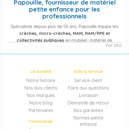
Papouille, fournisseur de matériel
petite enfance pour les
professionnels
Spécialiste depuis plus de 50 ans, Papouille équipe les
crèches, micro-crèches, MAM, RAM/RPE et
collectivités publiques
en mobilier, matériel de
Voir plus
puériculture, jouets et équipement pour structures
d'accueil de la petite enfance. Notre offre couvre
également les assistantes maternelles, les particuliers
et les professionnels de santé (maternités, pédiatrie,
La société
Aide & service
cabinets infirmiers).
Notre histoire
Service client
Mobilier et équipement de crèche
Nos avis clients
Foire aux questions
Lits crèche en bois, couchettes empilables, meubles à
Nos marques
Livraison
langer sur mesure en résine antibactérienne, tables et
Notre blog
Demande de retour
chaises adaptées aux 0-6 ans, banc-vestiaire, barrières de
Partenaires
Nos garanties
séparation. Tout le matériel pour
aménager une structure
Normes petite
d'accueil
conforme aux normes PMI.
Commande
enfance