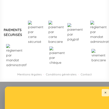
Plus de
3000 références
en stock, des marques
reconnues de la petite enfance, et un service client formé
aux problématiques des structures d'accueil.
Contactez-
nous
pour un projet d'équipement, une création de crèche
ou un renouvellement de matériel.
PAIEMENTS
SÉCURISÉS
Mentions légales
-
Conditions générales
-
Contact
×