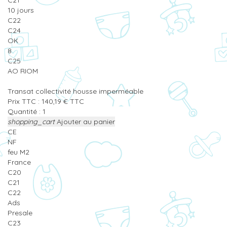
10 jours
C22
C24
OK
8
C25
AO RIOM
Transat collectivité housse imperméable
Prix TTC :
140,19
€
TTC
Quantité :
shopping_cart
Ajouter au panier
CE
NF
feu M2
France
C20
C21
C22
Ads
Presale
C23