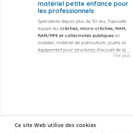
matériel petite enfance pour
les professionnels
Spécialiste depuis plus de 50 ans, Papouille
équipe les
crèches, micro-crèches, MAM,
RAM/RPE et collectivités publiques
en
mobilier, matériel de puériculture, jouets et
équipement pour structures d'accueil de la
Voir plus
petite enfance. Notre offre couvre
également les assistantes maternelles, les
particuliers et les professionnels de santé
(maternités, pédiatrie, cabinets infirmiers).
Mobilier et
Matériel de
équipement de
puériculture
crèche
professionnel
Lits crèche en bois,
Poussettes 3 et 4
couchettes
places, transats,
empilables, meubles
chaises hautes,
Ce site Web utilise des cookies
à langer sur mesure
sièges auto,