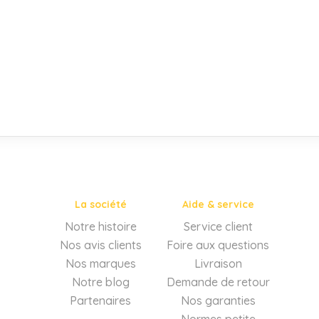
lot de 2 bidons de 5 litres aquama
indigo 1000ppm
TTC
shopping_cart
60,00
€
La société
Aide & service
Notre histoire
Service client
Nos avis clients
Foire aux questions
Nos marques
Livraison
Notre blog
Demande de retour
Partenaires
Nos garanties