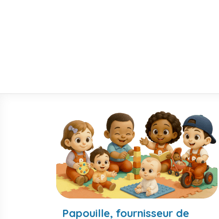
lot de 4 bidons de 5 litres aquama
indigo 1000 ppm
TTC
108,00
€
1
Papouille, fournisseur de