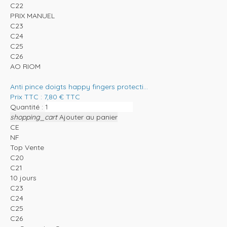
C22
PRIX MANUEL
C23
C24
C25
C26
AO RIOM
Anti pince doigts happy fingers protecti...
Prix TTC :
7,80
€
TTC
Quantité :
shopping_cart
Ajouter au panier
CE
NF
Top Vente
C20
C21
10 jours
C23
C24
C25
C26