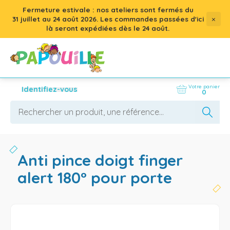
Fermeture estivale : nos ateliers sont fermés du
×
31 juillet
au
24 août 2026
. Les commandes passées d'ici
là seront expédiées dès le 24 août.
Votre panier
Identifiez-vous
0
anti pince doigt finger
alert 180° pour porte