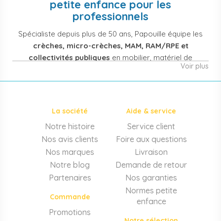
petite enfance pour les
professionnels
Spécialiste depuis plus de 50 ans, Papouille équipe les
crèches, micro-crèches, MAM, RAM/RPE et
collectivités publiques
en mobilier, matériel de
Voir plus
puériculture, jouets et équipement pour structures
d'accueil de la petite enfance. Notre offre couvre
également les assistantes maternelles, les particuliers
et les professionnels de santé (maternités, pédiatrie,
La société
Aide & service
cabinets infirmiers).
Notre histoire
Service client
Mobilier et équipement de crèche
Nos avis clients
Foire aux questions
Lits crèche en bois, couchettes empilables, meubles à
Nos marques
Livraison
langer sur mesure en résine antibactérienne, tables et
Notre blog
Demande de retour
chaises adaptées aux 0-6 ans, banc-vestiaire, barrières de
Partenaires
Nos garanties
séparation. Tout le matériel pour
aménager une structure
Normes petite
d'accueil
conforme aux normes PMI.
Commande
enfance
Matériel de puériculture professionnel
Promotions
Notre sélection