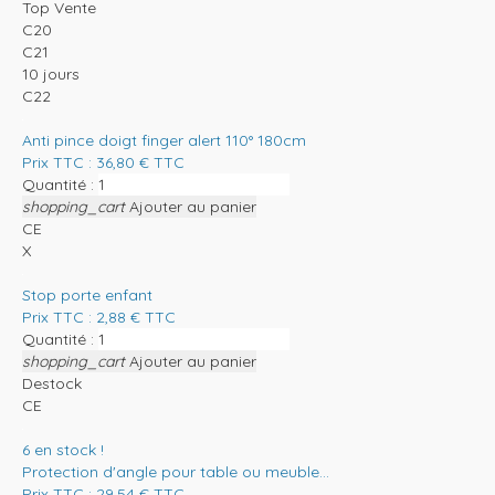
Top Vente
C20
C21
10 jours
C22
Anti pince doigt finger alert 110° 180cm
Prix TTC :
36,80
€
TTC
Quantité :
shopping_cart
Ajouter au panier
CE
X
Stop porte enfant
Prix TTC :
2,88
€
TTC
Quantité :
shopping_cart
Ajouter au panier
Destock
CE
6
en stock !
Protection d'angle pour table ou meuble...
Prix TTC :
29,54
€
TTC