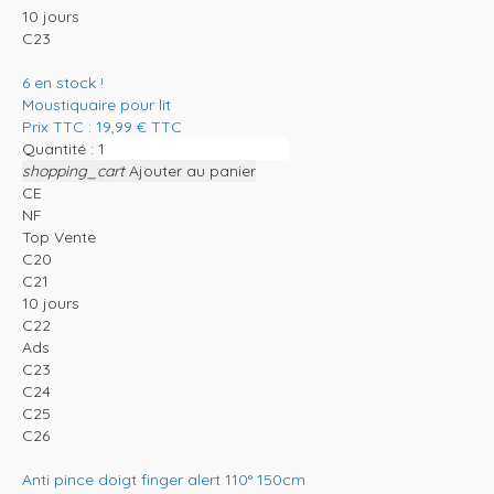
10 jours
C23
6
en stock !
Moustiquaire pour lit
Prix TTC :
19,99
€
TTC
Quantité :
shopping_cart
Ajouter au panier
CE
NF
Top Vente
C20
C21
10 jours
C22
Ads
C23
C24
C25
C26
Anti pince doigt finger alert 110° 150cm