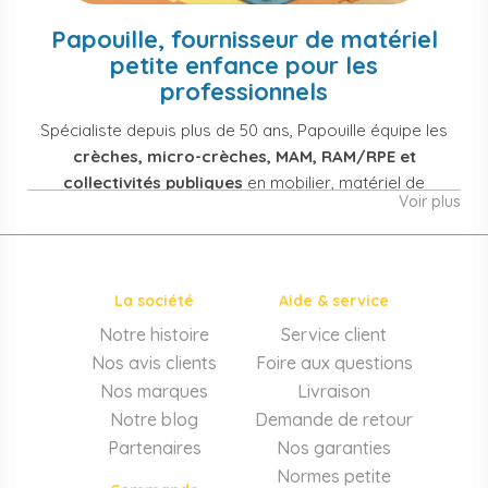
Papouille, fournisseur de matériel
petite enfance pour les
professionnels
Spécialiste depuis plus de 50 ans, Papouille équipe les
crèches, micro-crèches, MAM, RAM/RPE et
collectivités publiques
en mobilier, matériel de
Voir plus
puériculture, jouets et équipement pour structures
d'accueil de la petite enfance. Notre offre couvre
également les assistantes maternelles, les particuliers
et les professionnels de santé (maternités, pédiatrie,
La société
Aide & service
cabinets infirmiers).
Notre histoire
Service client
Mobilier et équipement de crèche
Nos avis clients
Foire aux questions
Lits crèche en bois, couchettes empilables, meubles à
Nos marques
Livraison
langer sur mesure en résine antibactérienne, tables et
Notre blog
Demande de retour
chaises adaptées aux 0-6 ans, banc-vestiaire, barrières de
Partenaires
Nos garanties
séparation. Tout le matériel pour
aménager une structure
Normes petite
d'accueil
conforme aux normes PMI.