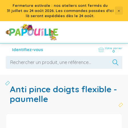
Fermeture estivale : nos ateliers sont fermés du
×
31 juillet
au
24 août 2026
. Les commandes passées d'ici
là seront expédiées dès le 24 août.
Votre panier
Identifiez-vous
0
anti pince doigts flexible -
paumelle