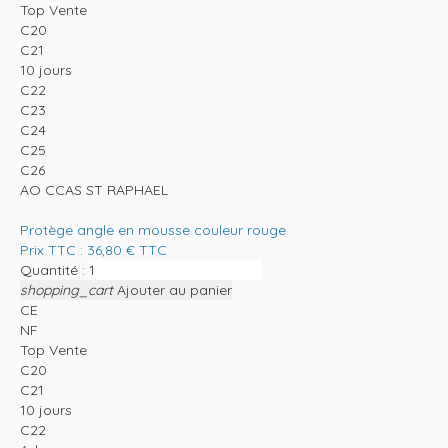
Top Vente
C20
C21
10 jours
C22
C23
C24
C25
C26
AO CCAS ST RAPHAEL
Protège angle en mousse couleur rouge
Prix TTC :
36,80
€
TTC
Quantité :
shopping_cart
Ajouter au panier
CE
NF
Top Vente
C20
C21
10 jours
C22