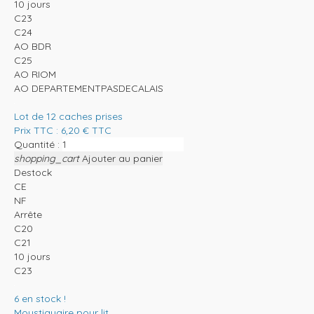
10 jours
C23
C24
AO BDR
C25
AO RIOM
AO DEPARTEMENTPASDECALAIS
Lot de 12 caches prises
Prix TTC :
6,20
€
TTC
Quantité :
shopping_cart
Ajouter au panier
Destock
CE
NF
Arrête
C20
C21
10 jours
C23
6
en stock !
Moustiquaire pour lit