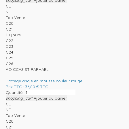
shopping_cart
Ajouter au panier
CE
NF
Top Vente
C20
C21
10 jours
C22
C23
C24
C25
C26
AO CCAS ST RAPHAEL
Protège angle en mousse couleur rouge
Prix TTC :
36,80
€
TTC
Quantité :
shopping_cart
Ajouter au panier
CE
NF
Top Vente
C20
C21