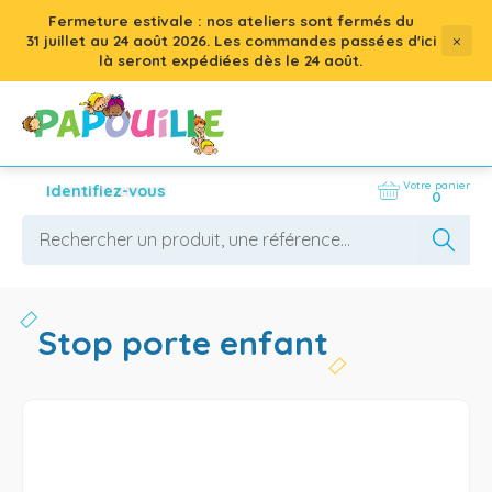
Fermeture estivale : nos ateliers sont fermés du
×
31 juillet
au
24 août 2026
. Les commandes passées d'ici
là seront expédiées dès le 24 août.
Votre panier
Identifiez-vous
0
stop porte enfant