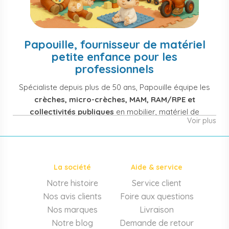
Papouille, fournisseur de matériel
petite enfance pour les
professionnels
Spécialiste depuis plus de 50 ans, Papouille équipe les
crèches, micro-crèches, MAM, RAM/RPE et
collectivités publiques
en mobilier, matériel de
Voir plus
puériculture, jouets et équipement pour structures
d'accueil de la petite enfance. Notre offre couvre
également les assistantes maternelles, les particuliers
et les professionnels de santé (maternités, pédiatrie,
La société
Aide & service
cabinets infirmiers).
Notre histoire
Service client
Mobilier et équipement de crèche
Nos avis clients
Foire aux questions
Lits crèche en bois, couchettes empilables, meubles à
Nos marques
Livraison
langer sur mesure en résine antibactérienne, tables et
Notre blog
Demande de retour