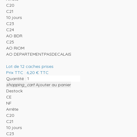
C20
C21
10 jours
C23
C24
AO BDR
C25
AO RIOM
AO DEPARTEMENTPASDECALAIS
Lot de 12 caches prises
Prix TTC :
6,20
€
TTC
Quantité :
shopping_cart
Ajouter au panier
Destock
CE
NF
Arrête
C20
C21
10 jours
C23