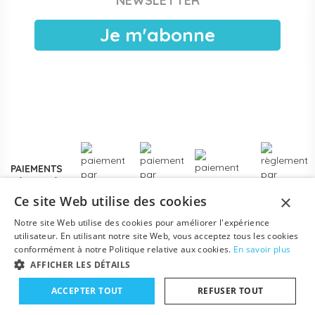
NEWSLETTER
publiques, EAJE municipales et services pétite enfance
des collectivités. Devis sous 24 h ouvrées, facturation
Je m'abonne
électronique, livraison France entière. Voir les
modalités de
devis pour collectivités
.
Plus de
3000 références
en stock, des marques
reconnues de la petite enfance, et un service client formé
aux problématiques des structures d'accueil.
Contactez-
nous
pour un projet d'équipement, une création de crèche
ou un renouvellement de matériel.
PAIEMENTS
SÉCURISÉS
×
Ce site Web utilise des cookies
Notre site Web utilise des cookies pour améliorer l'expérience
utilisateur. En utilisant notre site Web, vous acceptez tous les cookies
conformément à notre Politique relative aux cookies.
En savoir plus
AFFICHER LES DÉTAILS
ACCEPTER TOUT
REFUSER TOUT
Mentions légales
-
Conditions générales
-
Contact