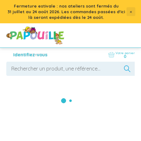
Fermeture estivale : nos ateliers sont fermés du
×
31 juillet
au
24 août 2026
. Les commandes passées d'ici
là seront expédiées dès le 24 août.
Votre panier
Identifiez-vous
0
Protection et sécurité (epi)
La crèche est un lieu privilégié pour nos tout-
petits. C'est là où ils découvrent le monde, font 
leurs premières expériences et tissent leurs 
premiers liens. Pourtant, dans cet environnement 
AFFICHER LES FILTRES