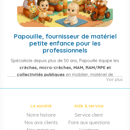
Papouille, fournisseur de matériel
petite enfance pour les
professionnels
Spécialiste depuis plus de 50 ans, Papouille équipe les
crèches, micro-crèches, MAM, RAM/RPE et
collectivités publiques
en mobilier, matériel de
Voir plus
puériculture, jouets et équipement pour structures
d'accueil de la petite enfance. Notre offre couvre
également les assistantes maternelles, les particuliers
et les professionnels de santé (maternités, pédiatrie,
La société
Aide & service
cabinets infirmiers).
Notre histoire
Service client
Mobilier et équipement de crèche
Nos avis clients
Foire aux questions
Lits crèche en bois, couchettes empilables, meubles à
Nos marques
Livraison