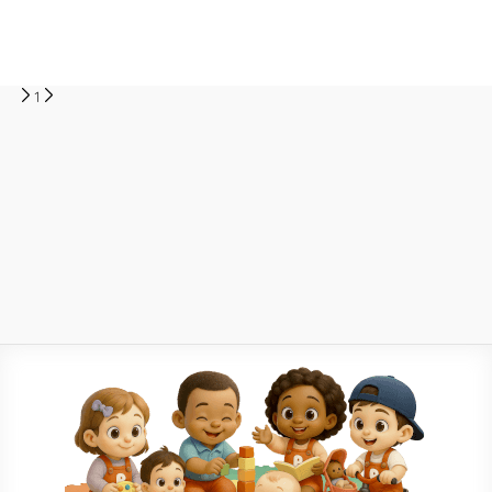
attache lâche. Un panneau se fragilise. Avec des 
0
résultats
pièces détachées lit, parc bébé ou couchette, les 
Aucun résultat
équipes réagissent vite. Pas besoin de remplacer 
l’ensemble. Une intervention ciblée suffit.

1
Sur le terrain, la logique reste simple. Identifier la 
pièce. Remplacer. Reprendre l’activité. Une 
barrière fonctionnelle sécurise immédiatement 
l’espace. Un sommier stable améliore le confort. 
Et une fixation solide évite les incidents (ce détail 
change tout). La sécurité des enfants reste 
maîtrisée, sans interruption.

Dans un usage en collectivité, la cohérence du 
matériel compte beaucoup. Les pièces 
détachées s’adaptent aux modèles existants. 
Les professionnels gardent leurs habitudes. Les 
gestes restent fluides. Aucun temps perdu en 
adaptation.
