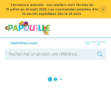
Fermeture estivale : nos ateliers sont fermés du
×
31 juillet
au
24 août 2026
. Les commandes passées d'ici
là seront expédiées dès le 24 août.
Votre panier
Identifiez-vous
0
En crèche ou en maternelle, le matériel petite 
enfance subit un usage intensif. Chaque jour 
compte. Les ouvertures répétées, les 
déplacements, les manipulations rapides… tout 
AFFICHER LES FILTRES
sollicite le mobilier. Une roulette fatigue. Une 