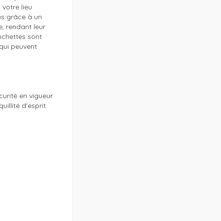
otre lieu 
es grâce à un 
, rendant leur 
chettes sont 
qui peuvent 
urité en vigueur 
llité d'esprit 