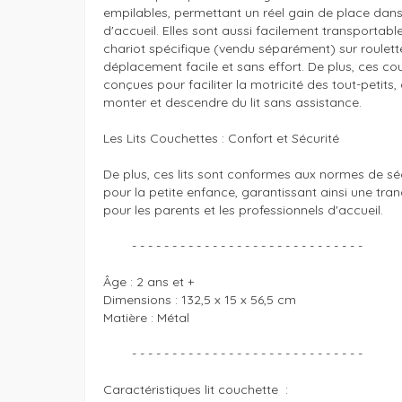
empilables, permettant un réel gain de place dans v
d'accueil. Elles sont aussi facilement transportabl
chariot spécifique (vendu séparément) sur roulette
déplacement facile et sans effort. De plus, ces cou
conçues pour faciliter la motricité des tout-petits, 
monter et descendre du lit sans assistance.

Les Lits Couchettes : Confort et Sécurité

De plus, ces lits sont conformes aux normes de séc
pour la petite enfance, garantissant ainsi une tranqui
pour les parents et les professionnels d'accueil.

	- - - - - - - - - - - - - - - - - - - - - - - - - - - - - 

Âge : 2 ans et +

Dimensions : 132,5 x 15 x 56,5 cm

Matière : Métal 

	- - - - - - - - - - - - - - - - - - - - - - - - - - - - - 

Caractéristiques lit couchette  :
