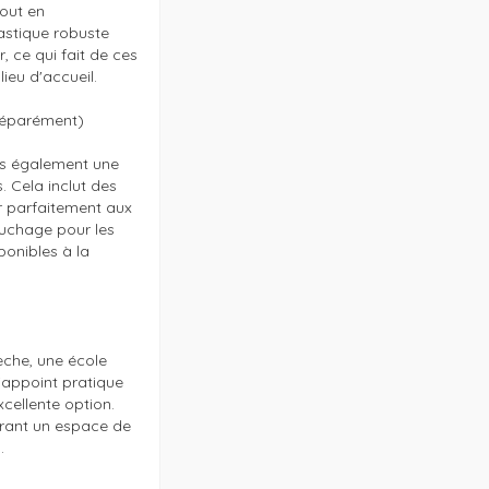
out en 
astique robuste 
, ce qui fait de ces 
eu d'accueil.

éparément)

s également une 
Cela inclut des 
r parfaitement aux 
uchage pour les 
onibles à la 
che, une école 
appoint pratique 
ellente option. 
rant un espace de 

