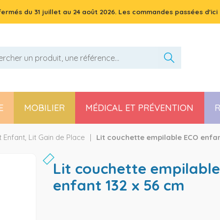
 fermés du
31 juillet
au
24 août 2026
. Les commandes passées d'ici 
E
MOBILIER
MÉDICAL ET PRÉVENTION
R
Pièces détachées poussette, chaise haute et transat
Enfant, Lit Gain de Place
Lit couchette empilable ECO enfan
lit couchette empilable eco
enfant 132 x 56 cm