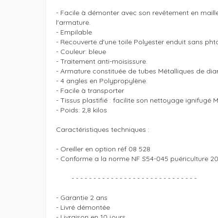
- Facile à démonter avec son revêtement en maille 
l'armature.

- Empilable

- Recouverte d'une toile Polyester enduit sans phta
- Couleur: bleue

- Traitement anti-moisissure.

- Armature constituée de tubes Métalliques de di
- 4 angles en Polypropylène.

- Facile à transporter

- Tissus plastifié : facilite son nettoyage ignifugé M
- Poids: 2,8 kilos 

Caractéristiques techniques :

- Oreiller en option réf 08 528

- Conforme a la norme NF S54-045 puériculture 20
	- - - - - - - - - - - - - - - - - - - - - - - - - - - - - 

- Garantie 2 ans

- Livré démontée

- Livraison en 10 jours 
