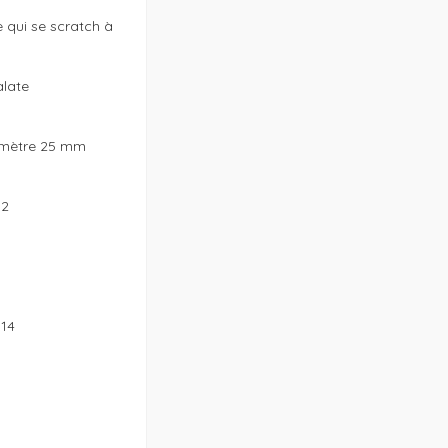
qui se scratch à 
late

amètre 25 mm 

2

14
