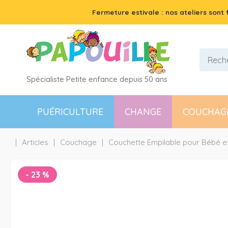
Fermeture estivale : nos ateliers sont
Spécialiste Petite enfance depuis 50 ans
PUÉRICULTURE
CHANGE
COUCHAG
Articles
Couchage
Couchette Empilable pour Bébé et 
-
23
%