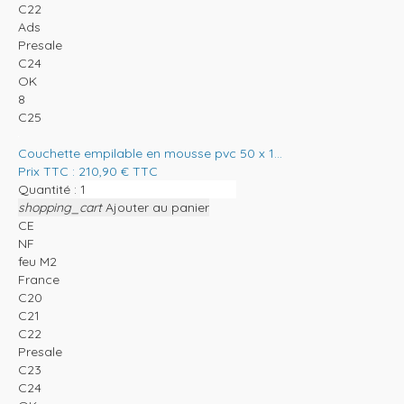
C22
Ads
Presale
C24
OK
8
C25
Couchette empilable en mousse pvc 50 x 1...
Prix TTC :
210,90
€
TTC
Quantité :
shopping_cart
Ajouter au panier
CE
NF
feu M2
France
C20
C21
C22
Presale
C23
C24