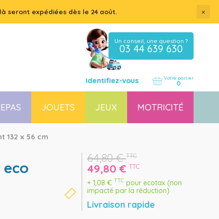
×
là seront expédiées dès le 24 août.
Un conseil, une question ?
03 44 639 630
Votre panier
Identifiez-vous
0
EPAS
JOUETS
JEUX
MOTRICITÉ
Coussin, housse et accessoires pour chaises, transats
Couchette empilable pour bébé et enfant, lit gain de place
t 132 x 56 cm
64,80
€
TTC
49,80
€
TTC
TTC
+
1,08
€
pour ecotax (non
impacté par la réduction)
Livraison rapide