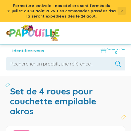
Fermeture estivale : nos ateliers sont fermés du
×
31 juillet
au
24 août 2026
. Les commandes passées d'ici
là seront expédiées dès le 24 août.
Votre panier
Identifiez-vous
0
set de 4 roues pour
couchette empilable
akros