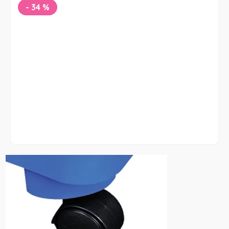
-
34
%