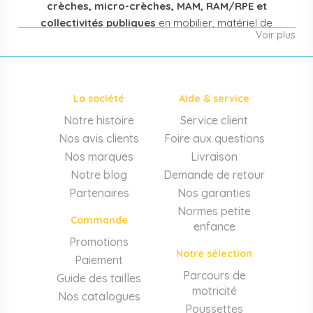
crèches, micro-crèches, MAM, RAM/RPE et
collectivités publiques
en mobilier, matériel de
Voir plus
puériculture, jouets et équipement pour structures
d'accueil de la petite enfance. Notre offre couvre
également les assistantes maternelles, les particuliers
et les professionnels de santé (maternités, pédiatrie,
La société
Aide & service
cabinets infirmiers).
Notre histoire
Service client
Mobilier et équipement de crèche
Nos avis clients
Foire aux questions
Lits crèche en bois, couchettes empilables, meubles à
Nos marques
Livraison
langer sur mesure en résine antibactérienne, tables et
Notre blog
Demande de retour
chaises adaptées aux 0-6 ans, banc-vestiaire, barrières de
Partenaires
Nos garanties
séparation. Tout le matériel pour
aménager une structure
Normes petite
d'accueil
conforme aux normes PMI.
Commande
enfance
Matériel de puériculture professionnel
Promotions
Notre sélection
Paiement
Poussettes 3 et 4 places, transats, chaises hautes, sièges
auto, biberons et stérilisateurs, peèse-bébé, écoute-bébé,
Parcours de
Guide des tailles
thermomètres. Notre
gamme puériculture collectivité
motricité
Nos catalogues
couvre tous les besoins quotidiens des EAJE.
Poussettes