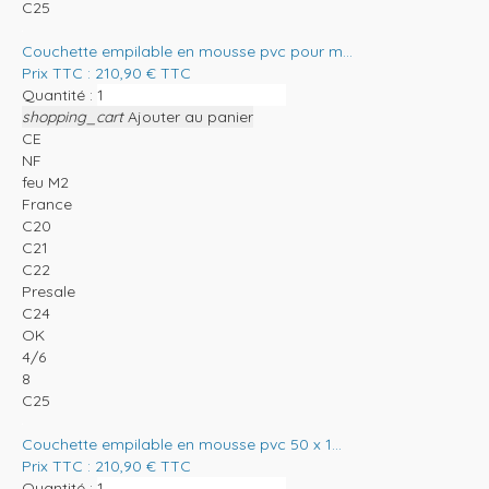
C25
Couchette empilable en mousse pvc pour m...
Prix TTC :
210,90
€
TTC
Quantité :
shopping_cart
Ajouter au panier
CE
NF
feu M2
France
C20
C21
C22
Presale
C24
OK
4/6
8
C25
Couchette empilable en mousse pvc 50 x 1...
Prix TTC :
210,90
€
TTC
Quantité :