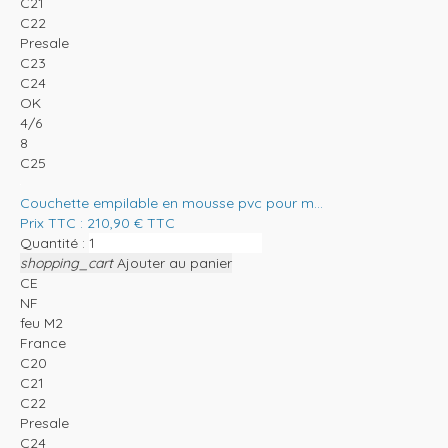
C21
C22
Presale
C23
C24
OK
4/6
8
C25
Couchette empilable en mousse pvc pour m...
Prix TTC :
210,90
€
TTC
Quantité :
shopping_cart
Ajouter au panier
CE
NF
feu M2
France
C20
C21
C22
Presale
C24