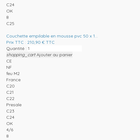
C24
OK
8
C25
Couchette empilable en mousse pvc 50 x 1...
Prix TTC :
210,90
€
TTC
Quantité :
shopping_cart
Ajouter au panier
CE
NF
feu M2
France
C20
C21
C22
Presale
C23
C24
OK
4/6
8