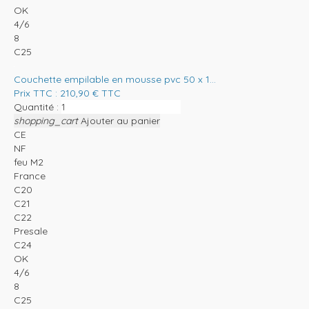
OK
4/6
8
C25
Couchette empilable en mousse pvc 50 x 1...
Prix TTC :
210,90
€
TTC
Quantité :
shopping_cart
Ajouter au panier
CE
NF
feu M2
France
C20
C21
C22
Presale
C24
OK
4/6
8
C25