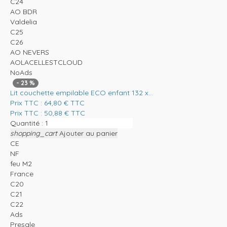
C24
AO BDR
Valdelia
C25
C26
AO NEVERS
AOLACELLESTCLOUD
NoAds
-
23
%
Lit couchette empilable ECO enfant 132 x...
Prix TTC :
64,80
€
TTC
Prix TTC :
50,88
€
TTC
Quantité :
shopping_cart
Ajouter au panier
CE
NF
feu M2
France
C20
C21
C22
Ads
Presale