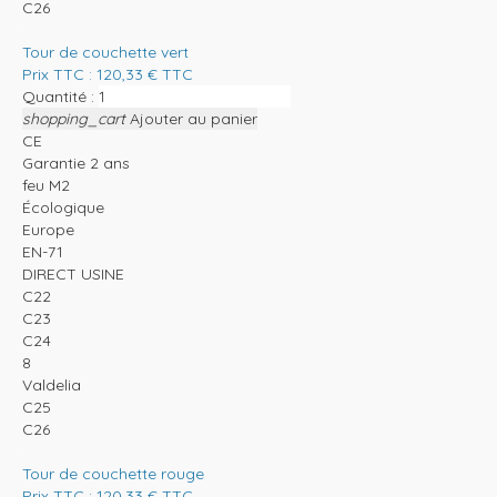
C26
Tour de couchette vert
Prix TTC :
120,33
€
TTC
Quantité :
shopping_cart
Ajouter au panier
CE
Garantie 2 ans
feu M2
Écologique
Europe
EN-71
DIRECT USINE
C22
C23
C24
8
Valdelia
C25
C26
Tour de couchette rouge
Prix TTC :
120,33
€
TTC