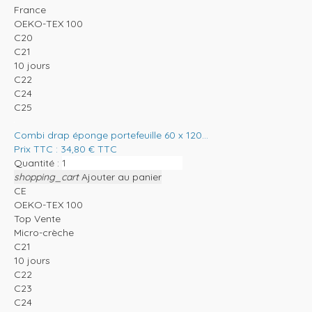
France
OEKO-TEX 100
C20
C21
10 jours
C22
C24
C25
Combi drap éponge portefeuille 60 x 120...
Prix TTC :
34,80
€
TTC
Quantité :
shopping_cart
Ajouter au panier
CE
OEKO-TEX 100
Top Vente
Micro-crèche
C21
10 jours
C22
C23
C24