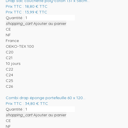
Drap sac couchette poly-coton 131 x 58cm...
Prix TTC :
18,80
€
TTC
Prix TTC :
13,99
€
TTC
Quantité :
shopping_cart
Ajouter au panier
CE
NF
France
OEKO-TEX 100
C20
C21
10 jours
C22
C24
C25
C26
Combi drap éponge portefeuille 60 x 120...
Prix TTC :
34,80
€
TTC
Quantité :
shopping_cart
Ajouter au panier
CE
NF