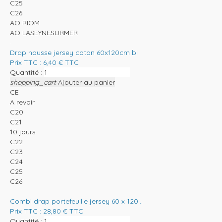
C25
C26
AO RIOM
AO LASEYNESURMER
Drap housse jersey coton 60x120cm bl
Prix TTC :
6,40
€
TTC
Quantité :
shopping_cart
Ajouter au panier
CE
A revoir
C20
C21
10 jours
C22
C23
C24
C25
C26
Combi drap portefeuille jersey 60 x 120...
Prix TTC :
28,80
€
TTC
Quantité :