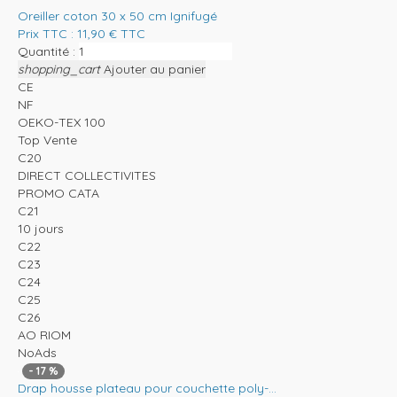
Oreiller coton 30 x 50 cm Ignifugé
Prix TTC :
11,90
€
TTC
Quantité :
shopping_cart
Ajouter au panier
CE
NF
OEKO-TEX 100
Top Vente
C20
DIRECT COLLECTIVITES
PROMO CATA
C21
10 jours
C22
C23
C24
C25
C26
AO RIOM
NoAds
-
17
%
Drap housse plateau pour couchette poly-...