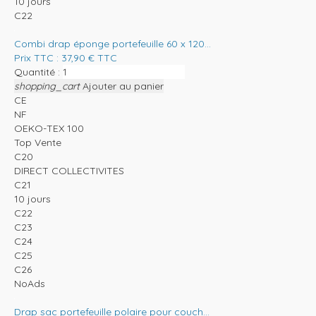
10 jours
C22
Combi drap éponge portefeuille 60 x 120...
Prix TTC :
37,90
€
TTC
Quantité :
shopping_cart
Ajouter au panier
CE
NF
OEKO-TEX 100
Top Vente
C20
DIRECT COLLECTIVITES
C21
10 jours
C22
C23
C24
C25
C26
NoAds
Drap sac portefeuille polaire pour couch...