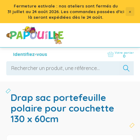
Fermeture estivale : nos ateliers sont fermés du
×
31 juillet
au
24 août 2026
. Les commandes passées d'ici
là seront expédiées dès le 24 août.
Votre panier
Identifiez-vous
0
drap sac portefeuille
polaire pour couchette
130 x 60cm