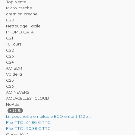
Top Vente
Micro-crèche
création crèche
C20
Nettoyage Facile
PROMO CATA
C21
10 jours
C22
C23
C24
AO BDR
Valdelia
C25
C26
AO NEVERS
AOLACELLESTCLOUD
NoAds
-
23
%
Lit couchette empilable ECO enfant 132 x...
Prix TTC :
64,80
€
TTC
Prix TTC :
50,88
€
TTC
Quantité :