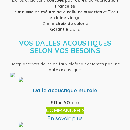
Dalles et cloisons
conçues
pour
durer
, de
Fabrication
Française
En
mousse
de
mélamine
à
cellules ouvertes
et
Tissu
en laine vierge
Grand
choix de coloris
Garantie
2 ans
VOS DALLES ACOUSTIQUES
SELON VOS BESOINS
Remplacer vos dalles de faux plafond existantes par une
dalle acoustique.
Dalle acoustique murale
60 x 60 cm
COMMANDER >
En savoir plus