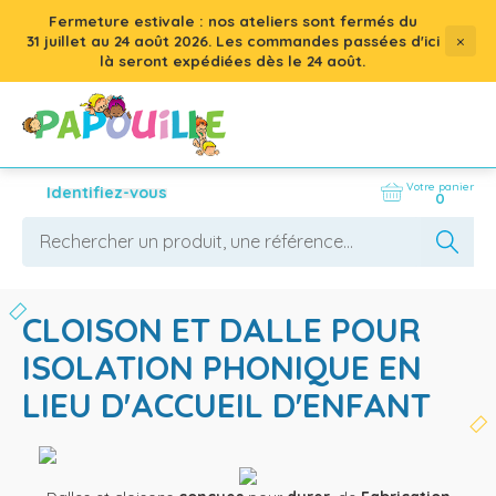
Fermeture estivale : nos ateliers sont fermés du
×
31 juillet
au
24 août 2026
. Les commandes passées d'ici
là seront expédiées dès le 24 août.
Votre panier
Identifiez-vous
0
CLOISON ET DALLE POUR
ISOLATION PHONIQUE EN
LIEU D'ACCUEIL D'ENFANT