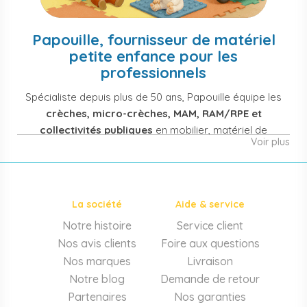
Papouille, fournisseur de matériel
petite enfance pour les
professionnels
Spécialiste depuis plus de 50 ans, Papouille équipe les
crèches, micro-crèches, MAM, RAM/RPE et
collectivités publiques
en mobilier, matériel de
Voir plus
puériculture, jouets et équipement pour structures
d'accueil de la petite enfance. Notre offre couvre
également les assistantes maternelles, les particuliers
et les professionnels de santé (maternités, pédiatrie,
La société
Aide & service
cabinets infirmiers).
Notre histoire
Service client
Mobilier et équipement de crèche
Nos avis clients
Foire aux questions
Lits crèche en bois, couchettes empilables, meubles à
Nos marques
Livraison
langer sur mesure en résine antibactérienne, tables et
Notre blog
Demande de retour
chaises adaptées aux 0-6 ans, banc-vestiaire, barrières de
Partenaires
Nos garanties
séparation. Tout le matériel pour
aménager une structure