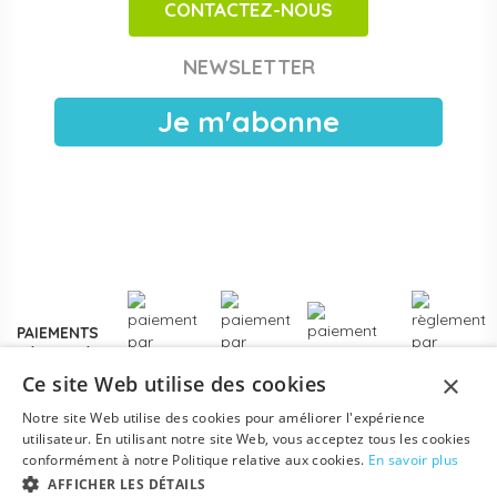
CONTACTEZ-NOUS
Achats publics et facturation Chorus Pro
Papouille est référencé sur
Chorus Pro
pour les crèches
NEWSLETTER
publiques, EAJE municipales et services pétite enfance
des collectivités. Devis sous 24 h ouvrées, facturation
Je m'abonne
électronique, livraison France entière. Voir les
modalités de
devis pour collectivités
.
Plus de
3000 références
en stock, des marques
reconnues de la petite enfance, et un service client formé
aux problématiques des structures d'accueil.
Contactez-
nous
pour un projet d'équipement, une création de crèche
ou un renouvellement de matériel.
PAIEMENTS
SÉCURISÉS
×
Ce site Web utilise des cookies
Notre site Web utilise des cookies pour améliorer l'expérience
utilisateur. En utilisant notre site Web, vous acceptez tous les cookies
conformément à notre Politique relative aux cookies.
En savoir plus
AFFICHER LES DÉTAILS