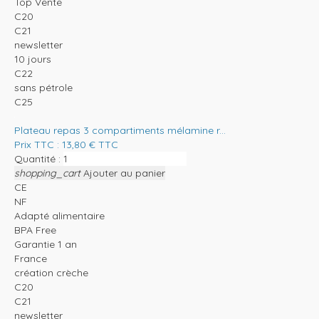
Top Vente
C20
C21
newsletter
10 jours
C22
sans pétrole
C25
Plateau repas 3 compartiments mélamine r...
Prix TTC :
13,80
€
TTC
Quantité :
shopping_cart
Ajouter au panier
CE
NF
Adapté alimentaire
BPA Free
Garantie 1 an
France
création crèche
C20
C21
newsletter