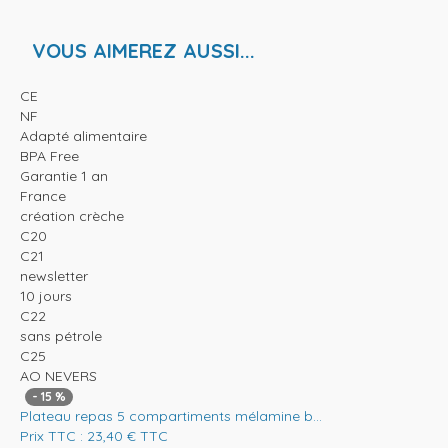
VOUS AIMEREZ AUSSI...
CE
NF
Adapté alimentaire
BPA Free
Garantie 1 an
France
création crèche
C20
C21
newsletter
10 jours
C22
sans pétrole
C25
AO NEVERS
-
15
%
Plateau repas 5 compartiments mélamine b...
Prix TTC :
23,40
€
TTC