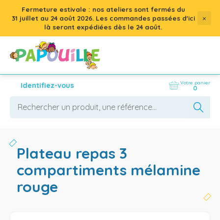
Fermeture estivale : nos ateliers sont fermés du
×
31 juillet
au
24 août 2026
. Les commandes passées d'ici
là seront expédiées dès le 24 août.
Votre panier
Identifiez-vous
0
plateau repas 3
compartiments mélamine
rouge