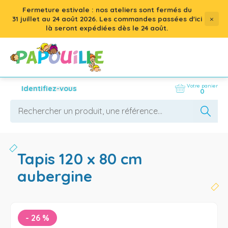
Fermeture estivale : nos ateliers sont fermés du
×
31 juillet
au
24 août 2026
. Les commandes passées d'ici
là seront expédiées dès le 24 août.
Votre panier
Identifiez-vous
0
tapis 120 x 80 cm
aubergine
-
26
%