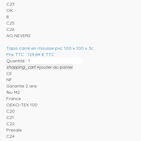
C23
OK
8
C25
C26
AO NEVERS
Tapis carré en mousse pvc 100 x 100 x 3c...
Prix TTC :
129,84
€
TTC
Quantité :
shopping_cart
Ajouter au panier
CE
NF
Garantie 2 ans
feu M2
France
OEKO-TEX 100
C20
C21
C22
Presale
C24