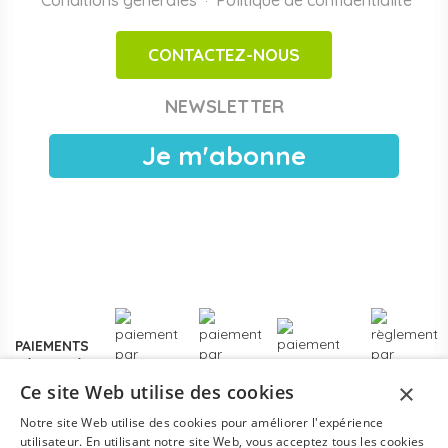
·
adaptés aux espaces motricité en crèche et maternelle.
CONTACTEZ-NOUS
Achats publics et facturation Chorus Pro
Papouille est référencé sur
Chorus Pro
pour les crèches
NEWSLETTER
publiques, EAJE municipales et services pétite enfance
des collectivités. Devis sous 24 h ouvrées, facturation
Je m'abonne
électronique, livraison France entière. Voir les
modalités de
devis pour collectivités
.
Plus de
3000 références
en stock, des marques
reconnues de la petite enfance, et un service client formé
aux problématiques des structures d'accueil.
Contactez-
nous
pour un projet d'équipement, une création de crèche
ou un renouvellement de matériel.
PAIEMENTS
SÉCURISÉS
×
Ce site Web utilise des cookies
Notre site Web utilise des cookies pour améliorer l'expérience
utilisateur. En utilisant notre site Web, vous acceptez tous les cookies