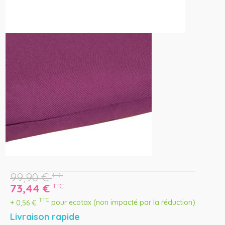
99,90
€
TTC
73,44
€
TTC
TTC
+
0,56
€
pour ecotax (non impacté par la réduction)
Livraison rapide