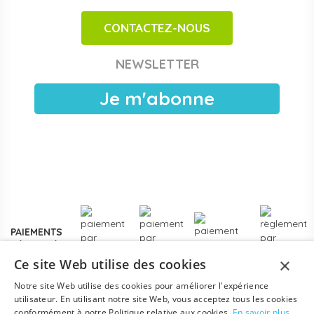
adaptés aux espaces motricité en crèche et maternelle.
CONTACTEZ-NOUS
Achats publics et facturation Chorus Pro
Papouille est référencé sur
Chorus Pro
pour les crèches
NEWSLETTER
publiques, EAJE municipales et services pétite enfance
des collectivités. Devis sous 24 h ouvrées, facturation
Je m'abonne
électronique, livraison France entière. Voir les
modalités de
devis pour collectivités
.
Plus de
3000 références
en stock, des marques
reconnues de la petite enfance, et un service client formé
aux problématiques des structures d'accueil.
Contactez-
nous
pour un projet d'équipement, une création de crèche
ou un renouvellement de matériel.
PAIEMENTS
SÉCURISÉS
×
Ce site Web utilise des cookies
Notre site Web utilise des cookies pour améliorer l'expérience
utilisateur. En utilisant notre site Web, vous acceptez tous les cookies
conformément à notre Politique relative aux cookies.
En savoir plus