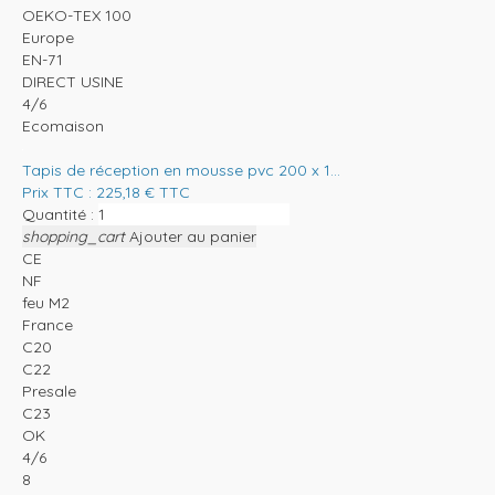
OEKO-TEX 100
Europe
EN-71
DIRECT USINE
4/6
Ecomaison
Tapis de réception en mousse pvc 200 x 1...
Prix TTC :
225,18
€
TTC
Quantité :
shopping_cart
Ajouter au panier
CE
NF
feu M2
France
C20
C22
Presale
C23
OK
4/6
8