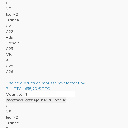
CE
NF
feu M2
France
C21
C22
Ads
Presale
C23
OK
8
C25
C26
Piscine à balles en mousse revêtement pv...
Prix TTC :
635,90
€
TTC
Quantité :
shopping_cart
Ajouter au panier
CE
NF
feu M2
France