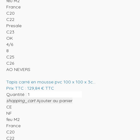
feu M2
France
C20
C22
Presale
C23
OK
4/6
8
C25
C26
AO NEVERS
Tapis carré en mousse pvc 100 x 100 x 3c...
Prix TTC :
129,84
€
TTC
Quantité :
shopping_cart
Ajouter au panier
CE
NF
feu M2
France
C20
C22