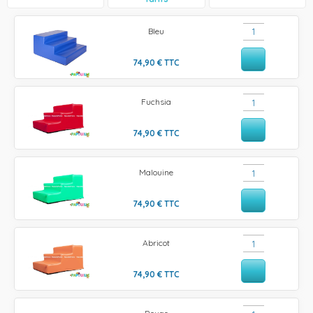
Bleu
74,90
€
TTC
Fuchsia
74,90
€
TTC
Malouine
74,90
€
TTC
Abricot
74,90
€
TTC