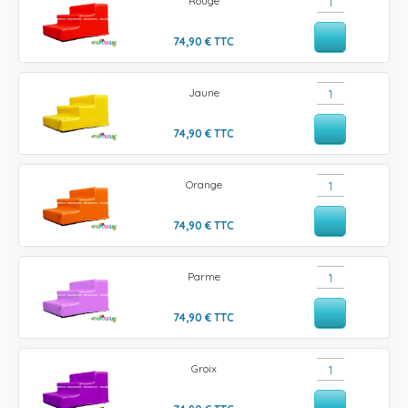
Rouge
74,90
€
TTC
Jaune
74,90
€
TTC
Orange
74,90
€
TTC
Parme
74,90
€
TTC
Groix