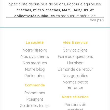
Spécialiste depuis plus de 50 ans, Papouille équipe les
crèches, micro-crèches, MAM, RAM/RPE et
collectivités publiques
en mobilier, matériel de
Voir plus
puériculture, jouets et équipement pour structures
d'accueil de la petite enfance. Notre offre couvre
également les assistantes maternelles, les particuliers
et les professionnels de santé (maternités, pédiatrie,
La société
Aide & service
cabinets infirmiers).
Notre histoire
Service client
Mobilier et équipement de crèche
Nos avis clients
Foire aux questions
Lits crèche en bois, couchettes empilables, meubles à
Nos marques
Livraison
langer sur mesure en résine antibactérienne, tables et
Notre blog
Demande de retour
chaises adaptées aux 0-6 ans, banc-vestiaire, barrières de
Partenaires
Nos garanties
séparation. Tout le matériel pour
aménager une structure
Normes petite
d'accueil
conforme aux normes PMI.
Commande
enfance
Matériel de puériculture professionnel
Promotions
Notre sélection
Paiement
Poussettes 3 et 4 places, transats, chaises hautes, sièges
auto, biberons et stérilisateurs, peèse-bébé, écoute-bébé,
Parcours de
Guide des tailles
thermomètres. Notre
gamme puériculture collectivité