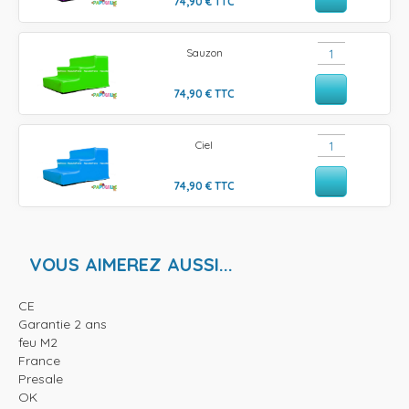
74,90
€
TTC
Sauzon
74,90
€
TTC
Ciel
74,90
€
TTC
VOUS AIMEREZ AUSSI...
CE
Garantie 2 ans
feu M2
France
Presale
OK