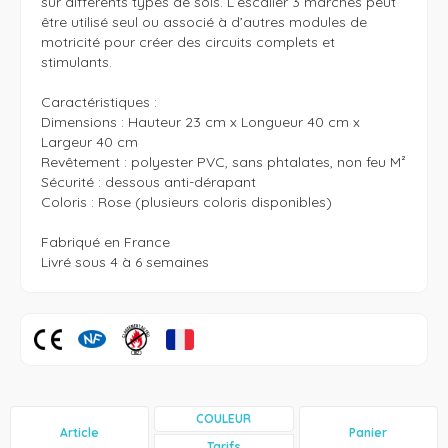
sur différents types de sols. L’escalier 3 marches peut 
être utilisé seul ou associé à d’autres modules de 
motricité pour créer des circuits complets et 
stimulants. 

Caractéristiques : 

Dimensions : Hauteur 23 cm x Longueur 40 cm x 
Largeur 40 cm

Revêtement : polyester PVC, sans phtalates, non feu M²

Sécurité : dessous anti-dérapant

Coloris : Rose (plusieurs coloris disponibles)

Fabriqué en France 

Livré sous 4 à 6 semaines  
COULEUR
Article
Panier
Tarifs