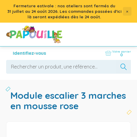
Fermeture estivale : nos ateliers sont fermés du
×
31 juillet
au
24 août 2026
. Les commandes passées d'ici
là seront expédiées dès le 24 août.
Votre panier
Identifiez-vous
0
module escalier 3 marches
en mousse rose