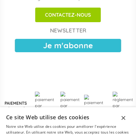
adaptés aux espaces motricité en crèche et maternelle.
CONTACTEZ-NOUS
Achats publics et facturation Chorus Pro
Papouille est référencé sur
Chorus Pro
pour les crèches
NEWSLETTER
publiques, EAJE municipales et services pétite enfance
des collectivités. Devis sous 24 h ouvrées, facturation
Je m'abonne
électronique, livraison France entière. Voir les
modalités de
devis pour collectivités
.
Plus de
3000 références
en stock, des marques
reconnues de la petite enfance, et un service client formé
aux problématiques des structures d'accueil.
Contactez-
nous
pour un projet d'équipement, une création de crèche
ou un renouvellement de matériel.
PAIEMENTS
SÉCURISÉS
×
Ce site Web utilise des cookies
Notre site Web utilise des cookies pour améliorer l'expérience
utilisateur. En utilisant notre site Web, vous acceptez tous les cookies