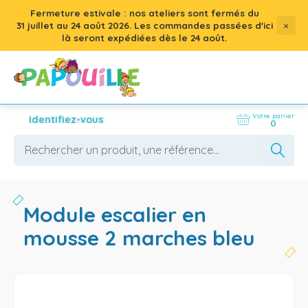
Fermeture estivale : nos ateliers sont fermés du
×
31 juillet
au
24 août 2026
. Les commandes passées d'ici
là seront expédiées dès le 24 août.
Votre panier
Identifiez-vous
0
module escalier en
mousse 2 marches bleu