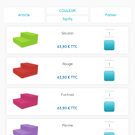
COULEUR
Article
Panier
Tarifs
Sauzon
63,90
€
TTC
Rouge
63,90
€
TTC
Fuchsia
63,90
€
TTC
Parme