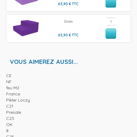
63,90
€
TTC
Groix
63,90
€
TTC
VOUS AIMEREZ AUSSI...
CE
NF
feu M2
France
Pikler Loczy
C21
Presale
C23
OK
8
C25