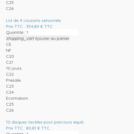
C25
C26
Lot de 4 coussins sensoriels
Prix TTC :
354,80
€
TTC
Quantité :
shopping_cart
Ajouter au panier
CE
NF
C20
C21
10 jours
C22
Presale
C23
C24
Ecomaison
C25
C26
10 disques tactiles pour parcours équili...
Prix TTC :
80,81
€
TTC
Quantité :