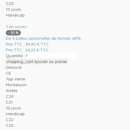
C20
10 jours
Handicap
7
en stock !
-
30
%
De 3 balles sensorielles de formes diffé...
Prix TTC :
34,40
€
TTC
Prix TTC :
24,23
€
TTC
Quantité :
shopping_cart
Ajouter au panier
Destock
CE
Top Vente
Montessori
Arrête
C20
C21
10 jours
Handicap
C22
C23