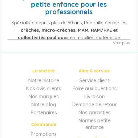
petite enfance pour les
professionnels
Spécialiste depuis plus de 50 ans, Papouille équipe les
crèches, micro-crèches, MAM, RAM/RPE et
collectivités publiques
en mobilier, matériel de
Voir plus
puériculture, jouets et équipement pour structures
d'accueil de la petite enfance. Notre offre couvre
également les assistantes maternelles, les particuliers
et les professionnels de santé (maternités, pédiatrie,
La société
Aide & service
cabinets infirmiers).
Notre histoire
Service client
Mobilier et équipement de crèche
Nos avis clients
Foire aux questions
Lits crèche en bois, couchettes empilables, meubles à
Nos marques
Livraison
langer sur mesure en résine antibactérienne, tables et
Notre blog
Demande de retour
chaises adaptées aux 0-6 ans, banc-vestiaire, barrières de
Partenaires
Nos garanties
séparation. Tout le matériel pour
aménager une structure
Normes petite
d'accueil
conforme aux normes PMI.
Commande
enfance
Matériel de puériculture professionnel
Promotions