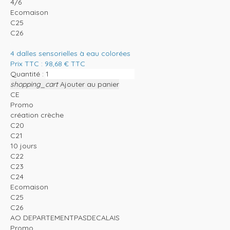
4/6
Ecomaison
C25
C26
4 dalles sensorielles à eau colorées
Prix TTC :
98,68
€
TTC
Quantité :
shopping_cart
Ajouter au panier
CE
Promo
création crèche
C20
C21
10 jours
C22
C23
C24
Ecomaison
C25
C26
AO DEPARTEMENTPASDECALAIS
Promo