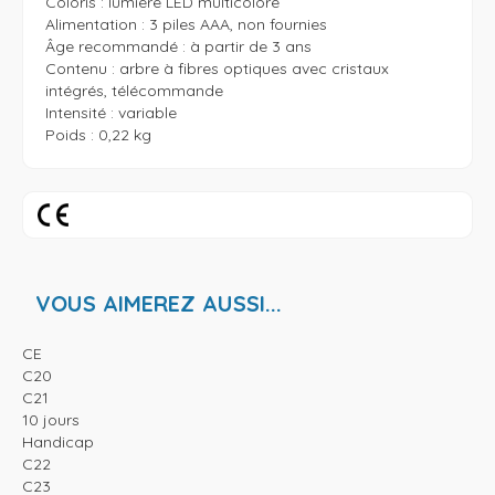
Coloris : lumière LED multicolore

Alimentation : 3 piles AAA, non fournies

Âge recommandé : à partir de 3 ans

Contenu : arbre à fibres optiques avec cristaux 
intégrés, télécommande

Intensité : variable

Poids : 0,22 kg
VOUS AIMEREZ AUSSI...
CE
C20
C21
10 jours
Handicap
C22
C23