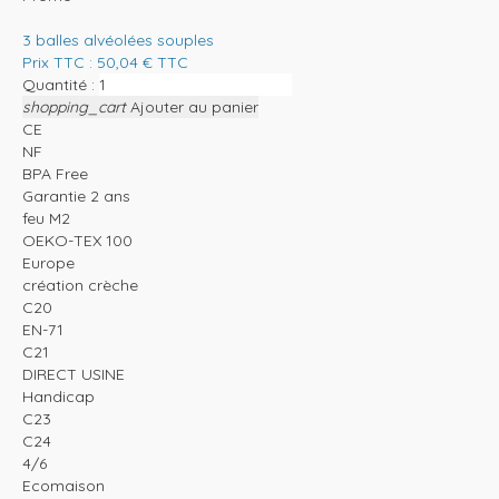
3 balles alvéolées souples
Prix TTC :
50,04
€
TTC
Quantité :
shopping_cart
Ajouter au panier
CE
NF
BPA Free
Garantie 2 ans
feu M2
OEKO-TEX 100
Europe
création crèche
C20
EN-71
C21
DIRECT USINE
Handicap
C23
C24
4/6
Ecomaison