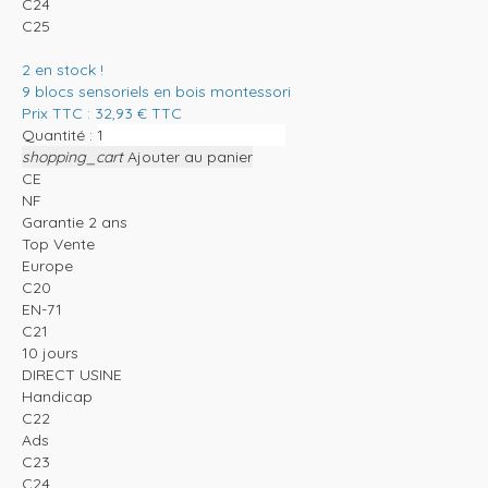
C24
C25
2
en stock !
9 blocs sensoriels en bois montessori
Prix TTC :
32,93
€
TTC
Quantité :
shopping_cart
Ajouter au panier
CE
NF
Garantie 2 ans
Top Vente
Europe
C20
EN-71
C21
10 jours
DIRECT USINE
Handicap
C22
Ads
C23
C24