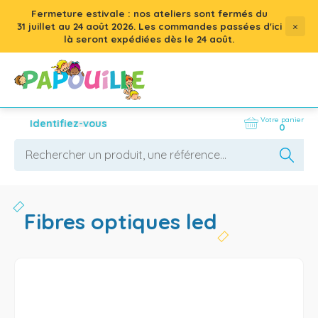
Fermeture estivale : nos ateliers sont fermés du
×
31 juillet
au
24 août 2026
. Les commandes passées d'ici
là seront expédiées dès le 24 août.
Votre panier
Identifiez-vous
0
fibres optiques led