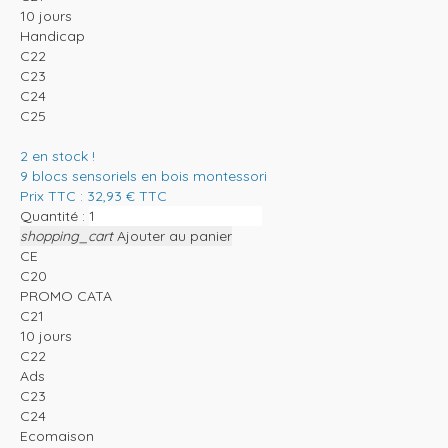
10 jours
Handicap
C22
C23
C24
C25
2
en stock !
9 blocs sensoriels en bois montessori
Prix TTC :
32,93
€
TTC
Quantité :
shopping_cart
Ajouter au panier
CE
C20
PROMO CATA
C21
10 jours
C22
Ads
C23
C24
Ecomaison