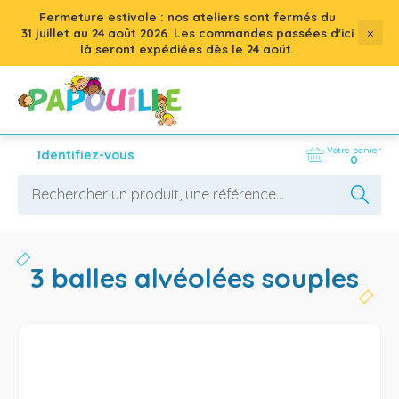
Fermeture estivale : nos ateliers sont fermés du
×
31 juillet
au
24 août 2026
. Les commandes passées d'ici
là seront expédiées dès le 24 août.
Votre panier
Identifiez-vous
0
3 balles alvéolées souples