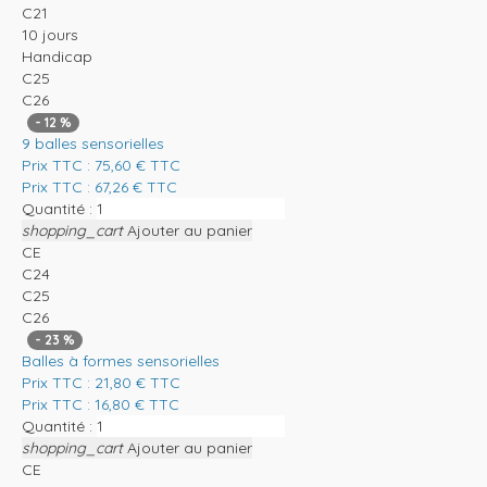
C21
10 jours
Handicap
C25
C26
-
12
%
9 balles sensorielles
Prix TTC :
75,60
€
TTC
Prix TTC :
67,26
€
TTC
Quantité :
shopping_cart
Ajouter au panier
CE
C24
C25
C26
-
23
%
Balles à formes sensorielles
Prix TTC :
21,80
€
TTC
Prix TTC :
16,80
€
TTC
Quantité :
shopping_cart
Ajouter au panier
CE