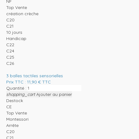
NF
Top Vente
création crèche
C20
C21
10 jours
Handicap
C22
C24
C25
C26
3 balles tactiles sensorielles
Prix TTC :
11,90
€
TTC
Quantité :
shopping_cart
Ajouter au panier
Destock
CE
Top Vente
Montessori
Arrête
C20
C21