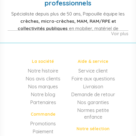
professionnels
Spécialiste depuis plus de 50 ans, Papouille équipe les
crèches, micro-crèches, MAM, RAM/RPE et
collectivités publiques
en mobilier, matériel de
Voir plus
puériculture, jouets et équipement pour structures
d'accueil de la petite enfance. Notre offre couvre
également les assistantes maternelles, les particuliers
et les professionnels de santé (maternités, pédiatrie,
La société
Aide & service
cabinets infirmiers).
Notre histoire
Service client
Mobilier et équipement de crèche
Nos avis clients
Foire aux questions
Lits crèche en bois, couchettes empilables, meubles à
Nos marques
Livraison
langer sur mesure en résine antibactérienne, tables et
Notre blog
Demande de retour
chaises adaptées aux 0-6 ans, banc-vestiaire, barrières de
Partenaires
Nos garanties
séparation. Tout le matériel pour
aménager une structure
Normes petite
d'accueil
conforme aux normes PMI.
Commande
enfance
Matériel de puériculture professionnel
Promotions
Notre sélection
Paiement
Poussettes 3 et 4 places, transats, chaises hautes, sièges