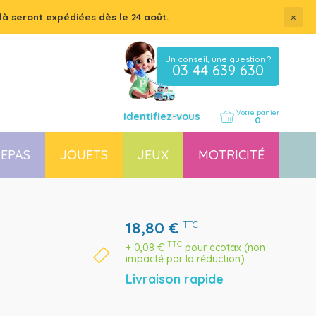
×
là seront expédiées dès le 24 août.
Un conseil, une question ?
03 44 639 630
Votre panier
Identifiez-vous
0
EPAS
JOUETS
JEUX
MOTRICITÉ
Coussin, housse et accessoires pour chaises, transats
Couchette empilable pour bébé et enfant, lit gain de place
18,80
€
TTC
TTC
+
0,08
€
pour ecotax (non
impacté par la réduction)
Livraison rapide