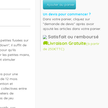
Ajouter au panier
Un devis pour commencer ?
Dans votre panier, cliquez sur
"demande de devis" après avoir
ajouté les articles dans votre panier.
Satisfait ou remboursé
etites fusées sur 
🚚Livraison Gratuite
(à partir
wn", il suffit de 
de 250€TTC)
our qu'ils 
 les petites mains, 
t stimuler 
s pour une 
de 12 mois. 
ntion et 
collectives entre 
liers de 
 de jeu.

tifs, ces 