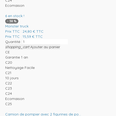
C24
Ecomaison
6
en stock !
-
38
%
Monster truck
Prix TTC :
24,80
€
TTC
Prix TTC :
15,59
€
TTC
Quantité :
shopping_cart
Ajouter au panier
CE
Garantie 1 an
C20
Nettoyage Facile
C21
10 jours
C22
C23
C24
Ecomaison
C25
Camion de pompier avec 2 figurines de po...