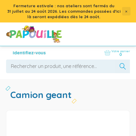
Fermeture estivale : nos ateliers sont fermés du
×
31 juillet
au
24 août 2026
. Les commandes passées d'ici
là seront expédiées dès le 24 août.
Votre panier
Identifiez-vous
0
camion geant