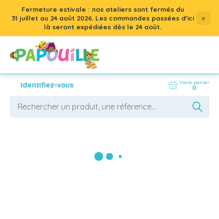
Fermeture estivale : nos ateliers sont fermés du
×
31 juillet
au
24 août 2026
. Les commandes passées d'ici
là seront expédiées dès le 24 août.
Votre panier
Identifiez-vous
0
Figurines
La figurine est un élément essentiel dans 
l’équipement en crèche. Elle trouve vite sa place 
dans les coins jeux, sur une table d’activité ou 
dans un espace de regroupement. Format 
AFFICHER LES FILTRES