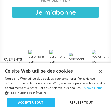
NEWSLETTER
publiques, EAJE municipales et services pétite enfance
des collectivités. Devis sous 24 h ouvrées, facturation
Je m'abonne
électronique, livraison France entière. Voir les
modalités de
devis pour collectivités
.
Plus de
3000 références
en stock, des marques
reconnues de la petite enfance, et un service client formé
aux problématiques des structures d'accueil.
Contactez-
nous
pour un projet d'équipement, une création de crèche
ou un renouvellement de matériel.
PAIEMENTS
SÉCURISÉS
×
Ce site Web utilise des cookies
Notre site Web utilise des cookies pour améliorer l'expérience
utilisateur. En utilisant notre site Web, vous acceptez tous les cookies
conformément à notre Politique relative aux cookies.
En savoir plus
AFFICHER LES DÉTAILS
ACCEPTER TOUT
REFUSER TOUT
Mentions légales
-
Conditions générales
-
Contact