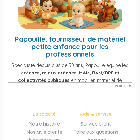
Papouille, fournisseur de matériel
petite enfance pour les
professionnels
Spécialiste depuis plus de 50 ans, Papouille équipe les
crèches, micro-crèches, MAM, RAM/RPE et
collectivités publiques
en mobilier, matériel de
Voir plus
puériculture, jouets et équipement pour structures
d'accueil de la petite enfance. Notre offre couvre
également les assistantes maternelles, les particuliers
et les professionnels de santé (maternités, pédiatrie,
La société
Aide & service
cabinets infirmiers).
Notre histoire
Service client
Mobilier et équipement de crèche
Nos avis clients
Foire aux questions
Lits crèche en bois, couchettes empilables, meubles à
Nos marques
Livraison