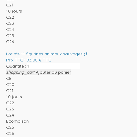
C21
10 jours
C22
C23
C24
C25
C26
Lot n°4 11 figurines animaux sauvages (f...
Prix TTC :
93,08
€
TTC
Quantité :
shopping_cart
Ajouter au panier
CE
C20
C21
10 jours
C22
C23
C24
Ecomaison
C25
C26