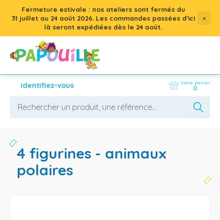
Fermeture estivale : nos ateliers sont fermés du
×
31 juillet
au
24 août 2026
. Les commandes passées d'ici
là seront expédiées dès le 24 août.
Votre panier
Identifiez-vous
0
4 figurines - animaux
polaires