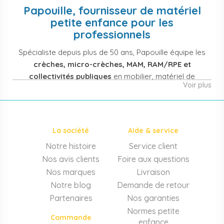
Papouille, fournisseur de matériel
petite enfance pour les
professionnels
Spécialiste depuis plus de 50 ans, Papouille équipe les
crèches, micro-crèches, MAM, RAM/RPE et
collectivités publiques
en mobilier, matériel de
Voir plus
puériculture, jouets et équipement pour structures
d'accueil de la petite enfance. Notre offre couvre
également les assistantes maternelles, les particuliers
et les professionnels de santé (maternités, pédiatrie,
La société
Aide & service
cabinets infirmiers).
Notre histoire
Service client
Mobilier et équipement de crèche
Nos avis clients
Foire aux questions
Lits crèche en bois, couchettes empilables, meubles à
Nos marques
Livraison
langer sur mesure en résine antibactérienne, tables et
Notre blog
Demande de retour
chaises adaptées aux 0-6 ans, banc-vestiaire, barrières de
Partenaires
Nos garanties
séparation. Tout le matériel pour
aménager une structure
Normes petite
d'accueil
conforme aux normes PMI.
Commande
enfance