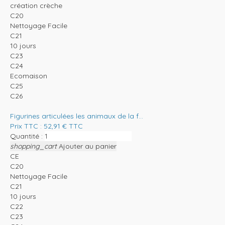
création crèche
C20
Nettoyage Facile
C21
10 jours
C23
C24
Ecomaison
C25
C26
Figurines articulées les animaux de la f...
Prix TTC :
52,91
€
TTC
Quantité :
shopping_cart
Ajouter au panier
CE
C20
Nettoyage Facile
C21
10 jours
C22
C23