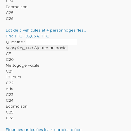
C24
Ecomaison
C25
C26
Lot de 3 véhicules et 4 personnages "les...
Prix TTC :
83,03
€
TTC
Quantité :
shopping_cart
Ajouter au panier
CE
C20
Nettoyage Facile
C21
10 jours
C22
Ads
C23
C24
Ecomaison
C25
C26
Figurines articulées les 4 copains d'éco...