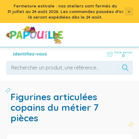
Fermeture estivale : nos ateliers sont fermés du
×
31 juillet
au
24 août 2026
. Les commandes passées d'ici
là seront expédiées dès le 24 août.
Votre panier
Identifiez-vous
0
figurines articulées
copains du métier 7
pièces