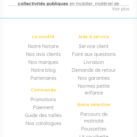
collectivités publiques
en mobilier, matériel de
Voir plus
puériculture, jouets et équipement pour structures
d'accueil de la petite enfance. Notre offre couvre
également les assistantes maternelles, les particuliers
et les professionnels de santé (maternités, pédiatrie,
La société
Aide & service
cabinets infirmiers).
Notre histoire
Service client
Mobilier et équipement de crèche
Nos avis clients
Foire aux questions
Lits crèche en bois, couchettes empilables, meubles à
Nos marques
Livraison
langer sur mesure en résine antibactérienne, tables et
Notre blog
Demande de retour
chaises adaptées aux 0-6 ans, banc-vestiaire, barrières de
Partenaires
Nos garanties
séparation. Tout le matériel pour
aménager une structure
Normes petite
d'accueil
conforme aux normes PMI.
Commande
enfance
Matériel de puériculture professionnel
Promotions
Notre sélection
Paiement
Poussettes 3 et 4 places, transats, chaises hautes, sièges
auto, biberons et stérilisateurs, peèse-bébé, écoute-bébé,
Parcours de
Guide des tailles
thermomètres. Notre
gamme puériculture collectivité
motricité
Nos catalogues
couvre tous les besoins quotidiens des EAJE.
Poussettes
Lit couchette