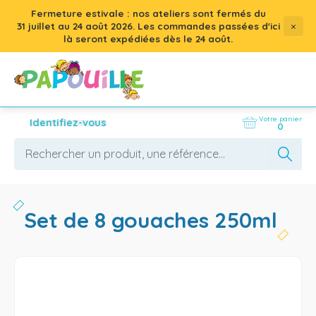
Fermeture estivale : nos ateliers sont fermés du
×
31 juillet
au
24 août 2026
. Les commandes passées d'ici
là seront expédiées dès le 24 août.
Votre panier
Identifiez-vous
0
set de 8 gouaches 250ml