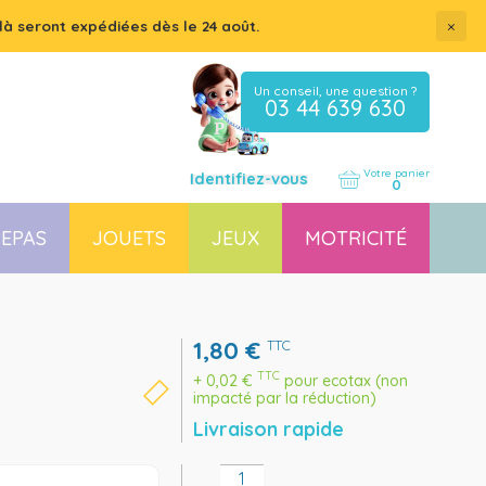
×
là seront expédiées dès le 24 août.
Un conseil, une question ?
03 44 639 630
Votre panier
Identifiez-vous
0
EPAS
JOUETS
JEUX
MOTRICITÉ
Coussin, housse et accessoires pour chaises, transats
Couchette empilable pour bébé et enfant, lit gain de place
1,80
€
TTC
TTC
+
0,02
€
pour ecotax (non
impacté par la réduction)
Livraison rapide