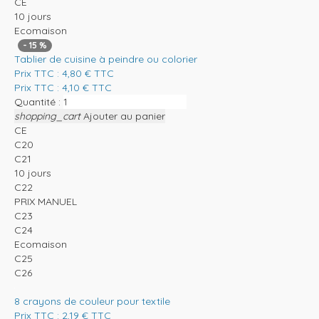
CE
10 jours
Ecomaison
-
15
%
Tablier de cuisine à peindre ou colorier
Prix TTC :
4,80
€
TTC
Prix TTC :
4,10
€
TTC
Quantité :
shopping_cart
Ajouter au panier
CE
C20
C21
10 jours
C22
PRIX MANUEL
C23
C24
Ecomaison
C25
C26
8 crayons de couleur pour textile
Prix TTC :
2,19
€
TTC