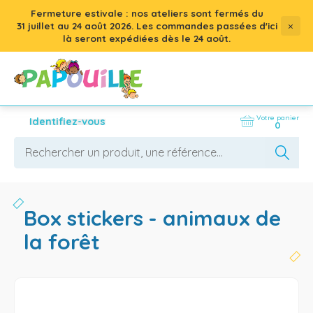
Fermeture estivale : nos ateliers sont fermés du
×
31 juillet
au
24 août 2026
. Les commandes passées d'ici
là seront expédiées dès le 24 août.
Votre panier
Identifiez-vous
0
box stickers - animaux de
la forêt