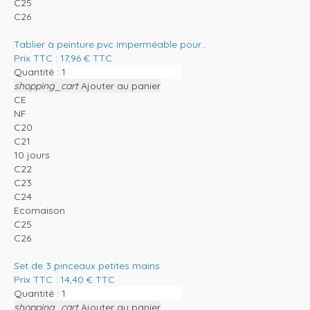
C25
C26
Tablier à peinture pvc imperméable pour...
Prix TTC :
17,96
€
TTC
Quantité :
shopping_cart
Ajouter au panier
CE
NF
C20
C21
10 jours
C22
C23
C24
Ecomaison
C25
C26
Set de 3 pinceaux petites mains
Prix TTC :
14,40
€
TTC
Quantité :
shopping_cart
Ajouter au panier