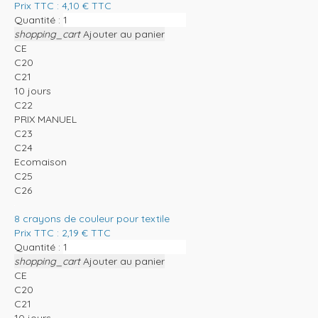
Prix TTC :
4,10
€
TTC
Quantité :
shopping_cart
Ajouter au panier
CE
C20
C21
10 jours
C22
PRIX MANUEL
C23
C24
Ecomaison
C25
C26
8 crayons de couleur pour textile
Prix TTC :
2,19
€
TTC
Quantité :
shopping_cart
Ajouter au panier
CE
C20
C21
10 jours