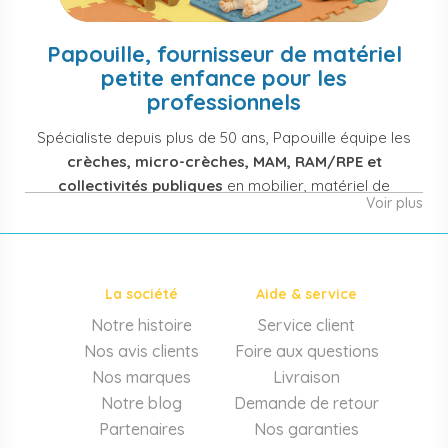
Papouille, fournisseur de matériel
petite enfance pour les
professionnels
Spécialiste depuis plus de 50 ans, Papouille équipe les
crèches, micro-crèches, MAM, RAM/RPE et
collectivités publiques
en mobilier, matériel de
Voir plus
puériculture, jouets et équipement pour structures
d'accueil de la petite enfance. Notre offre couvre
également les assistantes maternelles, les particuliers
et les professionnels de santé (maternités, pédiatrie,
La société
Aide & service
cabinets infirmiers).
Notre histoire
Service client
Mobilier et équipement de crèche
Nos avis clients
Foire aux questions
Lits crèche en bois, couchettes empilables, meubles à
Nos marques
Livraison
langer sur mesure en résine antibactérienne, tables et
Notre blog
Demande de retour
chaises adaptées aux 0-6 ans, banc-vestiaire, barrières de
Partenaires
Nos garanties
séparation. Tout le matériel pour
aménager une structure