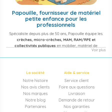
Papouille, fournisseur de matériel
petite enfance pour les
professionnels
Spécialiste depuis plus de 50 ans, Papouille équipe les
crèches, micro-crèches, MAM, RAM/RPE et
collectivités publiques
en mobilier, matériel de
Voir plus
puériculture, jouets et équipement pour structures
d'accueil de la petite enfance. Notre offre couvre
également les assistantes maternelles, les particuliers
et les professionnels de santé (maternités, pédiatrie,
La société
Aide & service
cabinets infirmiers).
Notre histoire
Service client
Mobilier et équipement de crèche
Nos avis clients
Foire aux questions
Lits crèche en bois, couchettes empilables, meubles à
Nos marques
Livraison
langer sur mesure en résine antibactérienne, tables et
Notre blog
Demande de retour
chaises adaptées aux 0-6 ans, banc-vestiaire, barrières de
Partenaires
Nos garanties
séparation. Tout le matériel pour
aménager une structure