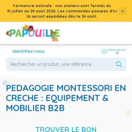
Fermeture estivale : nos ateliers sont fermés du
×
31 juillet
au
24 août 2026
. Les commandes passées d'ici
là seront expédiées dès le 24 août.
Votre panier
Identifiez-vous
0
PEDAGOGIE MONTESSORI EN
CRECHE : EQUIPEMENT &
MOBILIER B2B
TROUVER LE BON