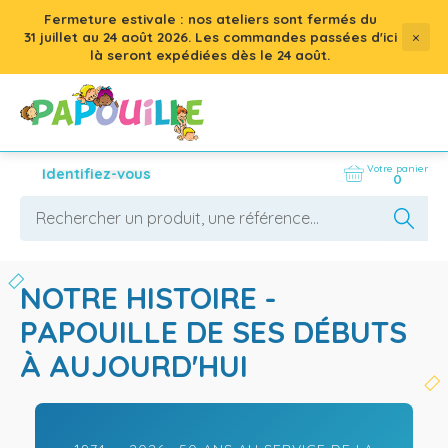
Fermeture estivale : nos ateliers sont fermés du
×
31 juillet
au
24 août 2026
. Les commandes passées d'ici
là seront expédiées dès le 24 août.
Votre panier
Identifiez-vous
0
NOTRE HISTOIRE -
PAPOUILLE DE SES DÉBUTS
À AUJOURD'HUI