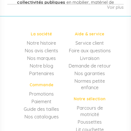
collectivités publiques
en mobilier, matériel de
Voir plus
puériculture, jouets et équipement pour structures
d'accueil de la petite enfance. Notre offre couvre
également les assistantes maternelles, les particuliers
et les professionnels de santé (maternités, pédiatrie,
La société
Aide & service
cabinets infirmiers).
Notre histoire
Service client
Mobilier et équipement de crèche
Nos avis clients
Foire aux questions
Lits crèche en bois, couchettes empilables, meubles à
Nos marques
Livraison
langer sur mesure en résine antibactérienne, tables et
Notre blog
Demande de retour
chaises adaptées aux 0-6 ans, banc-vestiaire, barrières de
Partenaires
Nos garanties
séparation. Tout le matériel pour
aménager une structure
Normes petite
d'accueil
conforme aux normes PMI.
Commande
enfance
Matériel de puériculture professionnel
Promotions
Notre sélection
Paiement
Poussettes 3 et 4 places, transats, chaises hautes, sièges
auto, biberons et stérilisateurs, peèse-bébé, écoute-bébé,
Parcours de
Guide des tailles
thermomètres. Notre
gamme puériculture collectivité
motricité
Nos catalogues
couvre tous les besoins quotidiens des EAJE.
Poussettes
Lit couchette
Motricité, jeux et éveil sensoriel