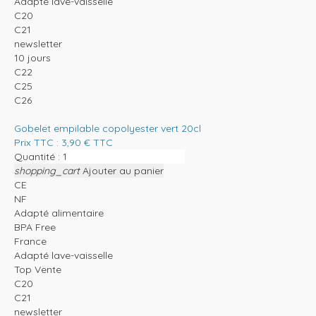
Adapté lave-vaisselle
C20
C21
newsletter
10 jours
C22
C25
C26
Gobelet empilable copolyester vert 20cl
Prix TTC :
3,90
€
TTC
Quantité :
shopping_cart
Ajouter au panier
CE
NF
Adapté alimentaire
BPA Free
France
Adapté lave-vaisselle
Top Vente
C20
C21
newsletter