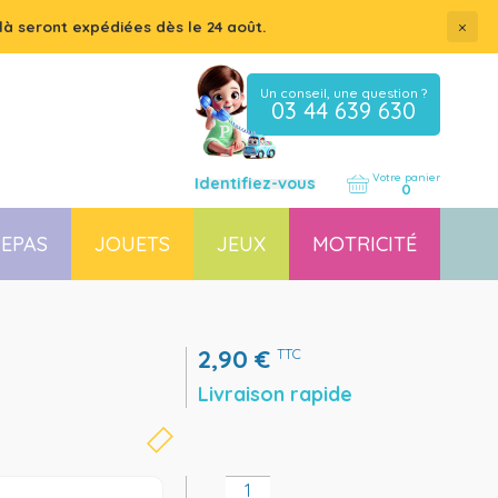
×
là seront expédiées dès le 24 août.
Un conseil, une question ?
03 44 639 630
Votre panier
Identifiez-vous
0
EPAS
JOUETS
JEUX
MOTRICITÉ
Coussin, housse et accessoires pour chaises, transats
Couchette empilable pour bébé et enfant, lit gain de place
2,90
€
TTC
Livraison rapide