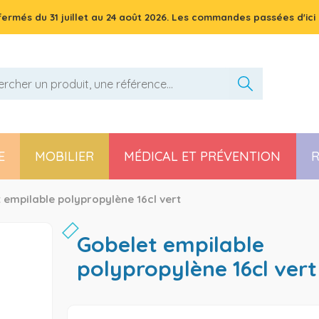
 fermés du
31 juillet
au
24 août 2026
. Les commandes passées d'ici 
E
MOBILIER
MÉDICAL ET PRÉVENTION
R
Pièces détachées poussette, chaise haute et transat
 empilable polypropylène 16cl vert
gobelet empilable
polypropylène 16cl vert