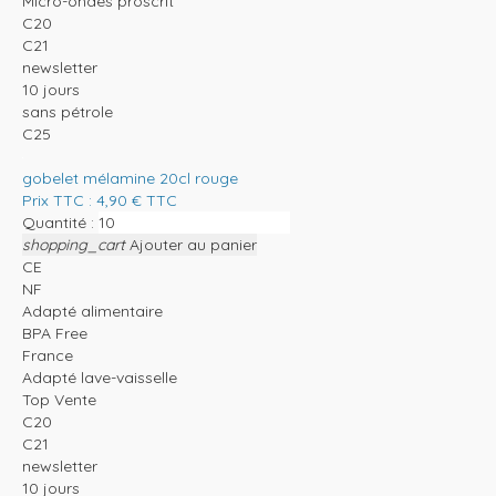
Micro-ondes proscrit
C20
C21
newsletter
10 jours
sans pétrole
C25
gobelet mélamine 20cl rouge
Prix TTC :
4,90
€
TTC
Quantité :
shopping_cart
Ajouter au panier
CE
NF
Adapté alimentaire
BPA Free
France
Adapté lave-vaisselle
Top Vente
C20
C21
newsletter
10 jours