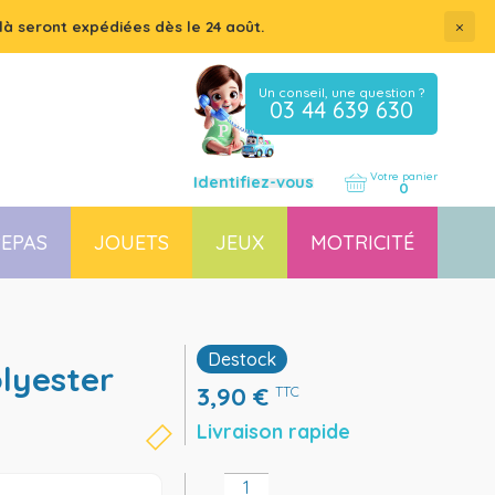
×
là seront expédiées dès le 24 août.
Un conseil, une question ?
03 44 639 630
Votre panier
Identifiez-vous
0
EPAS
JOUETS
JEUX
MOTRICITÉ
Coussin, housse et accessoires pour chaises, transats
Couchette empilable pour bébé et enfant, lit gain de place
Destock
3,90
€
TTC
Livraison rapide