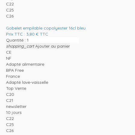
C22
C25
C26
Gobelet empilable copolyester 16cl bleu
Prix TTC :
3,80
€
TTC
Quantité :
shopping_cart
Ajouter au panier
CE
NF
Adapté alimentaire
BPA Free
France
Adapté lave-vaisselle
Top Vente
C20
C21
newsletter
10 jours
C22
C25
C26