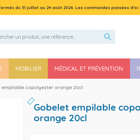
 fermés du
31 juillet
au
24 août 2026
. Les commandes passées d'ici 
E
MOBILIER
MÉDICAL ET PRÉVENTION
R
Pièces détachées poussette, chaise haute et transat
 empilable copolyester orange 20cl
gobelet empilable copolyester
orange 20cl