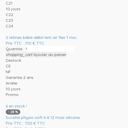
C21
10 jours
C22
C23
C24
2 tétines bébé débit lent air flex 1 moi...
Prix TTC :
7,10
€
TTC
Quantité :
shopping_cart
Ajouter au panier
Destock
CE
NF
Garantie 2 ans
Arrête
10 jours
Promo
6
en stock !
-
28
%
Sucette physio soft 6 à 12 mois silicone
Prix TTC :
7,50
€
TTC