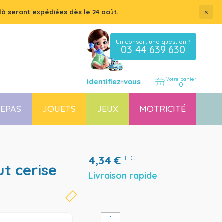
×
là seront expédiées dès le 24 août.
Un conseil, une question ?
03 44 639 630
Votre panier
Identifiez-vous
0
EPAS
JOUETS
JEUX
MOTRICITÉ
Coussin, housse et accessoires pour chaises, transats
Couchette empilable pour bébé et enfant, lit gain de place
4,34
€
TTC
Livraison rapide