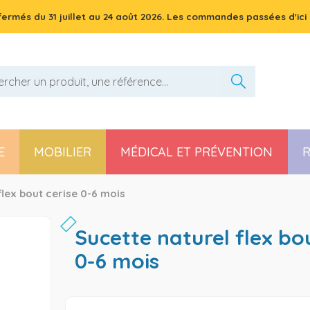
 fermés du
31 juillet
au
24 août 2026
. Les commandes passées d'ici 
E
MOBILIER
MÉDICAL ET PRÉVENTION
R
Pièces détachées poussette, chaise haute et transat
flex bout cerise 0-6 mois
sucette naturel flex bout cerise
0-6 mois