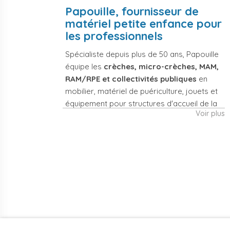
Papouille, fournisseur de
matériel petite enfance pour
les professionnels
Spécialiste depuis plus de 50 ans, Papouille
équipe les
crèches, micro-crèches, MAM,
RAM/RPE et collectivités publiques
en
mobilier, matériel de puériculture, jouets et
équipement pour structures d'accueil de la
Voir plus
petite enfance. Notre offre couvre
également les assistantes maternelles, les
particuliers et les professionnels de santé
(maternités, pédiatrie, cabinets infirmiers).
Mobilier et
Matériel de
équipement de
puériculture
crèche
professionnel
Lits crèche en bois,
Poussettes 3 et 4
couchettes
places, transats,
empilables, meubles
chaises hautes,