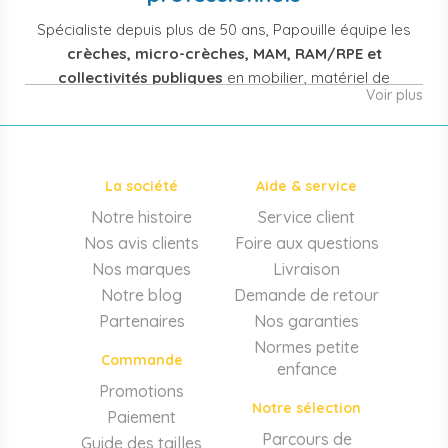
Spécialiste depuis plus de 50 ans, Papouille équipe les
crèches, micro-crèches, MAM, RAM/RPE et
collectivités publiques
en mobilier, matériel de
Voir plus
puériculture, jouets et équipement pour structures
d'accueil de la petite enfance. Notre offre couvre
également les assistantes maternelles, les particuliers
et les professionnels de santé (maternités, pédiatrie,
La société
Aide & service
cabinets infirmiers).
Notre histoire
Service client
Mobilier et équipement de crèche
Nos avis clients
Foire aux questions
Lits crèche en bois, couchettes empilables, meubles à
Nos marques
Livraison
langer sur mesure en résine antibactérienne, tables et
Notre blog
Demande de retour
chaises adaptées aux 0-6 ans, banc-vestiaire, barrières de
Partenaires
Nos garanties
séparation. Tout le matériel pour
aménager une structure
Normes petite
d'accueil
conforme aux normes PMI.
Commande
enfance
Matériel de puériculture professionnel
Promotions
Notre sélection
Paiement
Poussettes 3 et 4 places, transats, chaises hautes, sièges
auto, biberons et stérilisateurs, peèse-bébé, écoute-bébé,
Parcours de
Guide des tailles