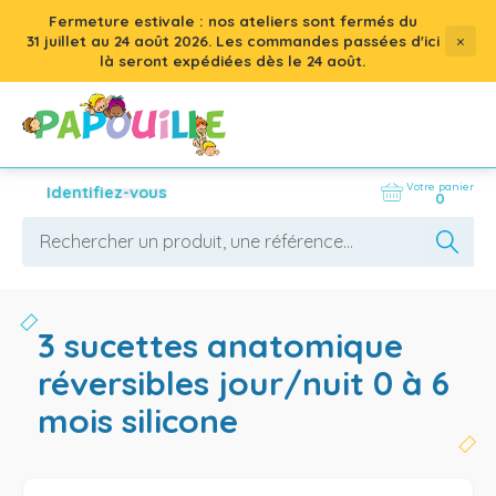
Fermeture estivale : nos ateliers sont fermés du
×
31 juillet
au
24 août 2026
. Les commandes passées d'ici
là seront expédiées dès le 24 août.
Votre panier
Identifiez-vous
0
3 sucettes anatomique
réversibles jour/nuit 0 à 6
mois silicone