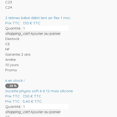
C23
C24
2 tétines bébé débit lent air flex 1 moi...
Prix TTC :
7,10
€
TTC
Quantité :
shopping_cart
Ajouter au panier
Destock
CE
NF
Garantie 2 ans
Arrête
10 jours
Promo
6
en stock !
-
28
%
Sucette physio soft 6 à 12 mois silicone
Prix TTC :
7,50
€
TTC
Prix TTC :
5,40
€
TTC
Quantité :
shopping_cart
Ajouter au panier
CE