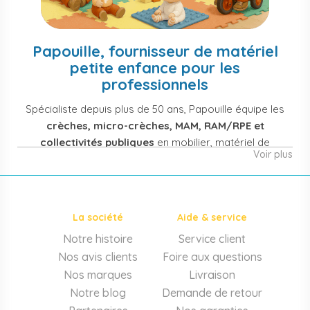
Papouille, fournisseur de matériel
petite enfance pour les
professionnels
Spécialiste depuis plus de 50 ans, Papouille équipe les
crèches, micro-crèches, MAM, RAM/RPE et
collectivités publiques
en mobilier, matériel de
Voir plus
puériculture, jouets et équipement pour structures
d'accueil de la petite enfance. Notre offre couvre
également les assistantes maternelles, les particuliers
et les professionnels de santé (maternités, pédiatrie,
La société
Aide & service
cabinets infirmiers).
Notre histoire
Service client
Mobilier et équipement de crèche
Nos avis clients
Foire aux questions
Lits crèche en bois, couchettes empilables, meubles à
Nos marques
Livraison
langer sur mesure en résine antibactérienne, tables et
Notre blog
Demande de retour
chaises adaptées aux 0-6 ans, banc-vestiaire, barrières de