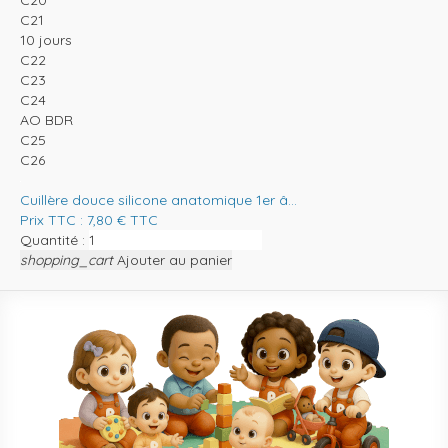
C21
10 jours
C22
C23
C24
AO BDR
C25
C26
Cuillère douce silicone anatomique 1er â...
Prix TTC :
7,80
€
TTC
Quantité :
shopping_cart
Ajouter au panier