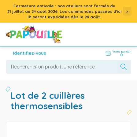
Fermeture estivale : nos ateliers sont fermés du
×
31 juillet
au
24 août 2026
. Les commandes passées d'ici
là seront expédiées dès le 24 août.
Votre panier
Identifiez-vous
0
lot de 2 cuillères
thermosensibles