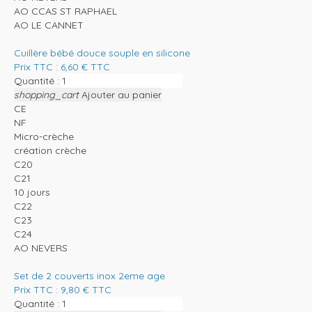
AO CCAS ST RAPHAEL
AO LE CANNET
Cuillère bébé douce souple en silicone
Prix TTC :
6,60
€
TTC
Quantité :
shopping_cart
Ajouter au panier
CE
NF
Micro-crèche
création crèche
C20
C21
10 jours
C22
C23
C24
AO NEVERS
Set de 2 couverts inox 2eme age
Prix TTC :
9,80
€
TTC
Quantité :