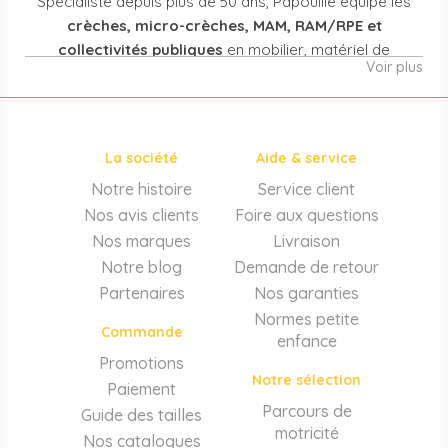
Spécialiste depuis plus de 50 ans, Papouille équipe les
crèches, micro-crèches, MAM, RAM/RPE et
collectivités publiques
en mobilier, matériel de
Voir plus
puériculture, jouets et équipement pour structures
d'accueil de la petite enfance. Notre offre couvre
également les assistantes maternelles, les particuliers
et les professionnels de santé (maternités, pédiatrie,
La société
Aide & service
cabinets infirmiers).
Notre histoire
Service client
Mobilier et équipement de crèche
Nos avis clients
Foire aux questions
Lits crèche en bois, couchettes empilables, meubles à
Nos marques
Livraison
langer sur mesure en résine antibactérienne, tables et
Notre blog
Demande de retour
chaises adaptées aux 0-6 ans, banc-vestiaire, barrières de
Partenaires
Nos garanties
séparation. Tout le matériel pour
aménager une structure
Normes petite
d'accueil
conforme aux normes PMI.
Commande
enfance
Matériel de puériculture professionnel
Promotions
Notre sélection
Paiement
Poussettes 3 et 4 places, transats, chaises hautes, sièges
auto, biberons et stérilisateurs, peèse-bébé, écoute-bébé,
Parcours de
Guide des tailles
thermomètres. Notre
gamme puériculture collectivité
motricité
Nos catalogues