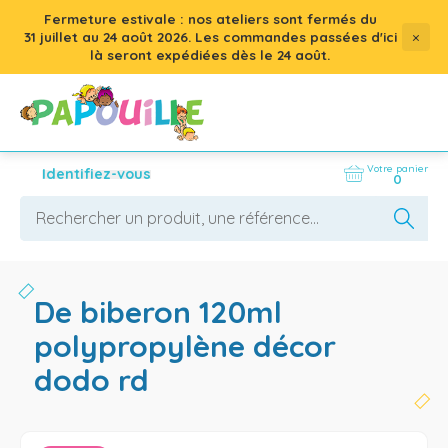
Fermeture estivale : nos ateliers sont fermés du
×
31 juillet
au
24 août 2026
. Les commandes passées d'ici
là seront expédiées dès le 24 août.
Votre panier
Identifiez-vous
0
de biberon 120ml
polypropylène décor
dodo rd