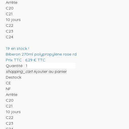
Arrête
C20
C21
10 jours
C22
C23
C24
19
en stock !
Biberon 270ml polypropylène rose rd
Prix TTC :
6,29
€
TTC
Quantité :
shopping_cart
Ajouter au panier
Destock
CE
NF
Arrête
C20
C21
10 jours
C22
C23