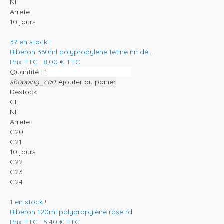
NF
Arrête
10 jours
37
en stock !
Biberon 360ml polypropylène tétine nn dé...
Prix TTC :
8,00
€
TTC
Quantité :
shopping_cart
Ajouter au panier
Destock
CE
NF
Arrête
C20
C21
10 jours
C22
C23
C24
1
en stock !
Biberon 120ml polypropylène rose rd
Prix TTC :
5,40
€
TTC