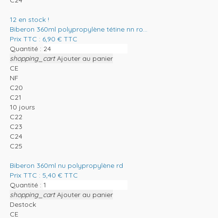
C24
12
en stock !
Biberon 360ml polypropylène tétine nn ro...
Prix TTC :
6,90
€
TTC
Quantité :
shopping_cart
Ajouter au panier
CE
NF
C20
C21
10 jours
C22
C23
C24
C25
Biberon 360ml nu polypropylène rd
Prix TTC :
5,40
€
TTC
Quantité :
shopping_cart
Ajouter au panier
Destock
CE