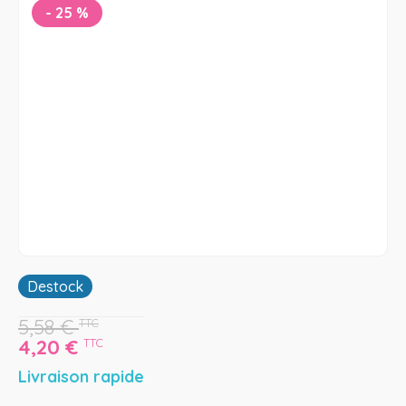
-
25
%
Destock
5,58
€
TTC
4,20
€
TTC
Livraison rapide