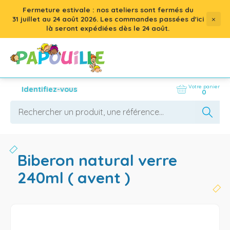
Fermeture estivale : nos ateliers sont fermés du
×
31 juillet
au
24 août 2026
. Les commandes passées d'ici
là seront expédiées dès le 24 août.
Votre panier
Identifiez-vous
0
biberon natural verre
240ml ( avent )