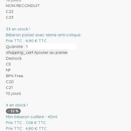
NON RECONDUIT
C22
C23
33
en stock !
Biberon pastel avec tétine anti-colique...
Prix TTC :
4,90
€
TTC
Quantité :
shopping_cart
Ajouter au panier
Destock
CE
NF
BPA Free
C20
C21
10 jours
4
en stock !
-
32
%
Mini biberon cuillère - 40ml
Prix TTC :
7,08
€
TTC
Prix TTC :
4,80
€
TTC