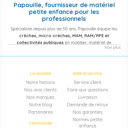
Papouille, fournisseur de matériel
petite enfance pour les
professionnels
Spécialiste depuis plus de 50 ans, Papouille équipe les
crèches, micro-crèches, MAM, RAM/RPE et
collectivités publiques
en mobilier, matériel de
Voir plus
puériculture, jouets et équipement pour structures
d'accueil de la petite enfance. Notre offre couvre
également les assistantes maternelles, les particuliers
et les professionnels de santé (maternités, pédiatrie,
La société
Aide & service
cabinets infirmiers).
Notre histoire
Service client
Mobilier et équipement de crèche
Nos avis clients
Foire aux questions
Lits crèche en bois, couchettes empilables, meubles à
Nos marques
Livraison
langer sur mesure en résine antibactérienne, tables et
Notre blog
Demande de retour
chaises adaptées aux 0-6 ans, banc-vestiaire, barrières de
Partenaires
Nos garanties
séparation. Tout le matériel pour
aménager une structure
Normes petite
d'accueil
conforme aux normes PMI.
Commande
enfance