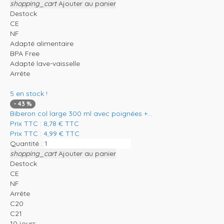
shopping_cart
Ajouter au panier
Destock
CE
NF
Adapté alimentaire
BPA Free
Adapté lave-vaisselle
Arrête
5
en stock !
-
43
%
Biberon col large 300 ml avec poignées +...
Prix TTC :
8,78
€
TTC
Prix TTC :
4,99
€
TTC
Quantité :
shopping_cart
Ajouter au panier
Destock
CE
NF
Arrête
C20
C21
10 jours