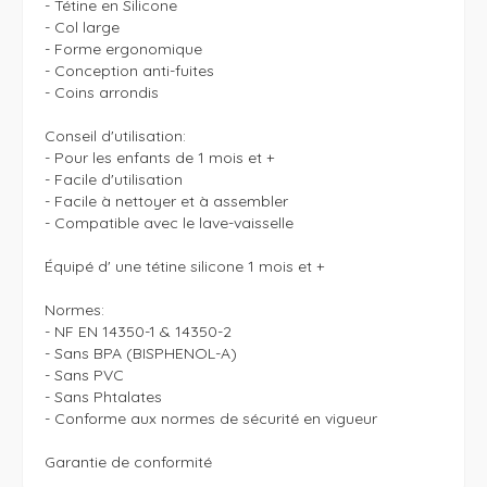
- Tétine en Silicone

- Col large

- Forme ergonomique

- Conception anti-fuites

- Coins arrondis

Conseil d'utilisation:

- Pour les enfants de 1 mois et +

- Facile d'utilisation

- Facile à nettoyer et à assembler

- Compatible avec le lave-vaisselle 

Équipé d' une tétine silicone 1 mois et +

Normes:

- NF EN 14350-1 & 14350-2

- Sans BPA (BISPHENOL-A)

- Sans PVC

- Sans Phtalates

- Conforme aux normes de sécurité en vigueur

Garantie de conformité