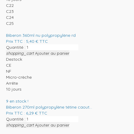
C22
C23
C24
C25
Biberon 360ml nu polypropylène rd
Prix TTC :
5,40
€
TTC
Quantité :
shopping_cart
Ajouter au panier
Destock
CE
NF
Micro-crèche
Arrête
10 jours
9
en stock !
Biberon 270ml polypropylène tétine caout...
Prix TTC :
6,29
€
TTC
Quantité :
shopping_cart
Ajouter au panier