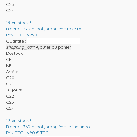
C23
C24
19
en stock !
Biberon 270ml polypropylène rose rd
Prix TTC :
6,29
€
TTC
Quantité :
shopping_cart
Ajouter au panier
Destock
CE
NF
Arrête
C20
C21
10 jours
C22
C23
C24
12
en stock !
Biberon 360ml polypropylène tétine nn ro...
Prix TTC :
6,90
€
TTC