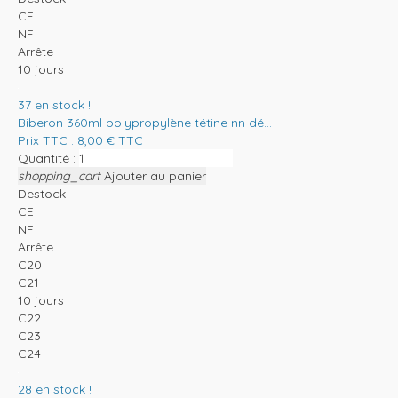
CE
NF
Arrête
10 jours
37
en stock !
Biberon 360ml polypropylène tétine nn dé...
Prix TTC :
8,00
€
TTC
Quantité :
shopping_cart
Ajouter au panier
Destock
CE
NF
Arrête
C20
C21
10 jours
C22
C23
C24
28
en stock !