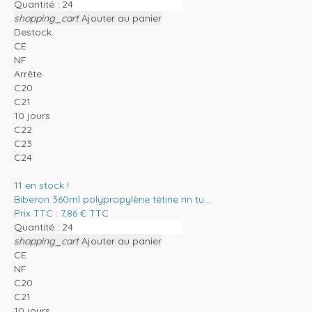
Quantité :
shopping_cart
Ajouter au panier
Destock
CE
NF
Arrête
C20
C21
10 jours
C22
C23
C24
11
en stock !
Biberon 360ml polypropylène tétine nn tu...
Prix TTC :
7,86
€
TTC
Quantité :
shopping_cart
Ajouter au panier
CE
NF
C20
C21
10 jours