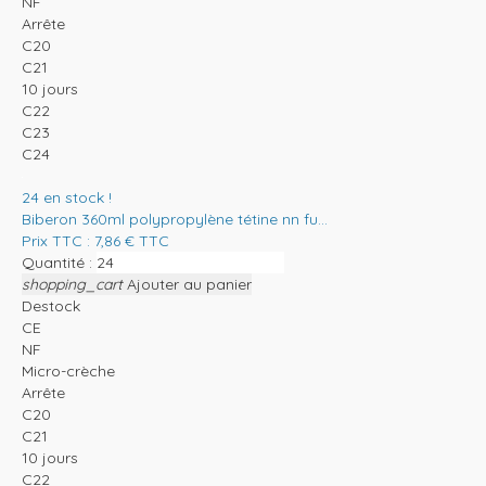
NF
Arrête
C20
C21
10 jours
C22
C23
C24
24
en stock !
Biberon 360ml polypropylène tétine nn fu...
Prix TTC :
7,86
€
TTC
Quantité :
shopping_cart
Ajouter au panier
Destock
CE
NF
Micro-crèche
Arrête
C20
C21
10 jours
C22