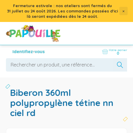
Fermeture estivale : nos ateliers sont fermés du
×
31 juillet
au
24 août 2026
. Les commandes passées d'ici
là seront expédiées dès le 24 août.
Votre panier
Identifiez-vous
0
biberon 360ml
polypropylène tétine nn
ciel rd