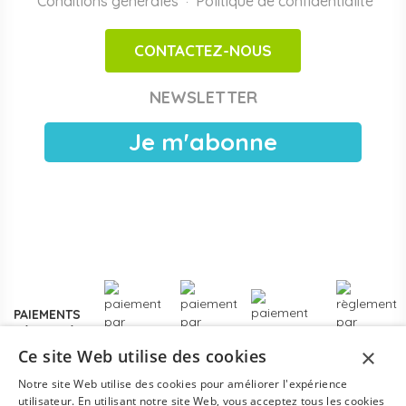
Conditions générales
Politique de confidentialité
·
adaptés aux espaces motricité en crèche et maternelle.
CONTACTEZ-NOUS
Achats publics et facturation Chorus Pro
Papouille est référencé sur
Chorus Pro
pour les crèches
NEWSLETTER
publiques, EAJE municipales et services pétite enfance
des collectivités. Devis sous 24 h ouvrées, facturation
Je m'abonne
électronique, livraison France entière. Voir les
modalités de
devis pour collectivités
.
Plus de
3000 références
en stock, des marques
reconnues de la petite enfance, et un service client formé
aux problématiques des structures d'accueil.
Contactez-
nous
pour un projet d'équipement, une création de crèche
ou un renouvellement de matériel.
PAIEMENTS
SÉCURISÉS
×
Ce site Web utilise des cookies
Notre site Web utilise des cookies pour améliorer l'expérience
utilisateur. En utilisant notre site Web, vous acceptez tous les cookies