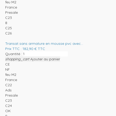
feu M2
France
Presale
C23
8
C25
C26
Transat sans armature en mousse pvc avec...
Prix TTC :
182,90
€
TTC
Quantité :
shopping_cart
Ajouter au panier
CE
NF
feu M2
France
C22
Ads
Presale
C23
C24
OK
8