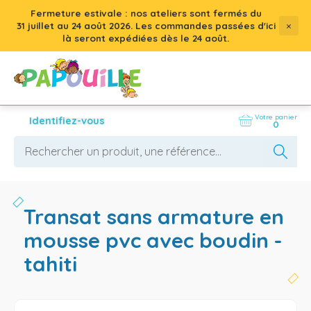
Fermeture estivale : nos ateliers sont fermés du
×
31 juillet
au
24 août 2026
. Les commandes passées d'ici
là seront expédiées dès le 24 août.
Votre panier
Identifiez-vous
0
transat sans armature en
mousse pvc avec boudin -
tahiti