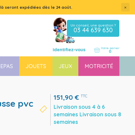
×
là seront expédiées dès le 24 août.
Un conseil, une question ?
03 44 639 630
Votre panier
Identifiez-vous
0
EPAS
JOUETS
JEUX
MOTRICITÉ
Coussin, housse et accessoires pour chaises, transats
Couchette empilable pour bébé et enfant, lit gain de place
151,90
€
TTC
usse pvc
Livraison sous 4 à 6
semaines Livraison sous 8
semaines