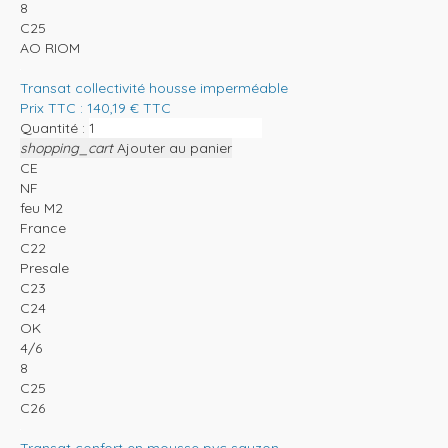
8
C25
AO RIOM
Transat collectivité housse imperméable
Prix TTC :
140,19
€
TTC
Quantité :
shopping_cart
Ajouter au panier
CE
NF
feu M2
France
C22
Presale
C23
C24
OK
4/6
8
C25
C26
Transat confort en mousse pvc sauzon