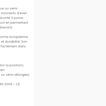
ise ou semi-
moments d’éveil 
urité 3 points 
tout en permettant 
besoins.

norme européenne 
t durabilité. Son 
facilement dans 
on la position)

ien

e ou semi-allongée)

0:2009 – CE
