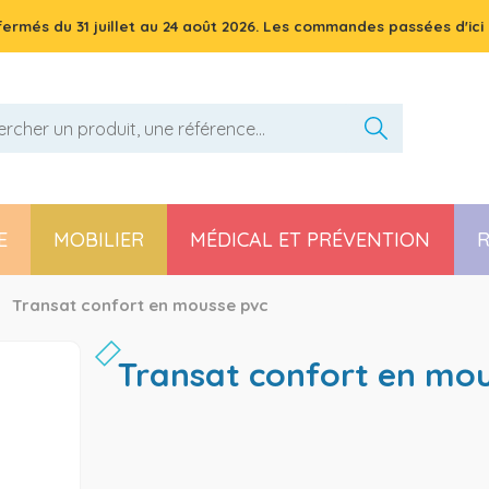
 fermés du
31 juillet
au
24 août 2026
. Les commandes passées d'ici 
E
MOBILIER
MÉDICAL ET PRÉVENTION
R
Pièces détachées poussette, chaise haute et transat
Transat confort en mousse pvc
transat confort en mo