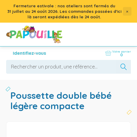
Fermeture estivale : nos ateliers sont fermés du
×
31 juillet
au
24 août 2026
. Les commandes passées d'ici
là seront expédiées dès le 24 août.
Votre panier
Identifiez-vous
0
poussette double bébé
légère compacte