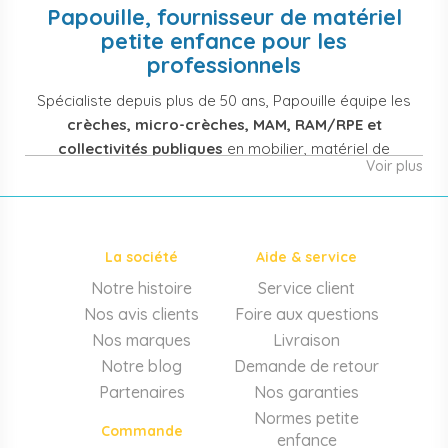
Papouille, fournisseur de matériel
petite enfance pour les
professionnels
Spécialiste depuis plus de 50 ans, Papouille équipe les
crèches, micro-crèches, MAM, RAM/RPE et
collectivités publiques
en mobilier, matériel de
Voir plus
puériculture, jouets et équipement pour structures
d'accueil de la petite enfance. Notre offre couvre
également les assistantes maternelles, les particuliers
et les professionnels de santé (maternités, pédiatrie,
La société
Aide & service
cabinets infirmiers).
Notre histoire
Service client
Mobilier et équipement de crèche
Nos avis clients
Foire aux questions
Lits crèche en bois, couchettes empilables, meubles à
Nos marques
Livraison
langer sur mesure en résine antibactérienne, tables et
Notre blog
Demande de retour
chaises adaptées aux 0-6 ans, banc-vestiaire, barrières de
Partenaires
Nos garanties
séparation. Tout le matériel pour
aménager une structure
Normes petite
d'accueil
conforme aux normes PMI.
Commande
enfance