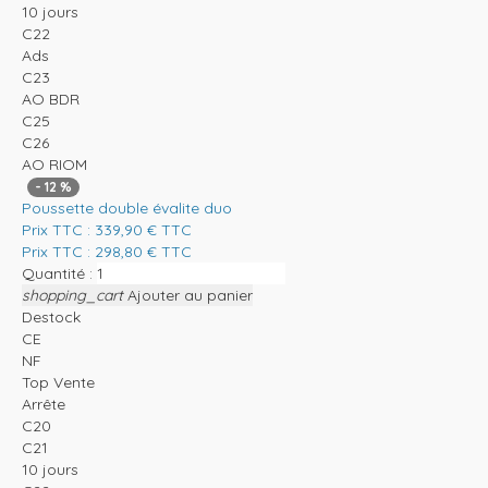
10 jours
C22
Ads
C23
AO BDR
C25
C26
AO RIOM
-
12
%
Poussette double évalite duo
Prix TTC :
339,90
€
TTC
Prix TTC :
298,80
€
TTC
Quantité :
shopping_cart
Ajouter au panier
Destock
CE
NF
Top Vente
Arrête
C20
C21
10 jours