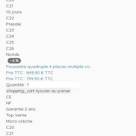
C21
10 jours
C22
Presale
C23
C24
C25
C26
NoAds
-
6
%
Poussette quadruple 4 places multiple co...
Prix TTC :
849,90
€
TTC
Prix TTC :
799,90
€
TTC
Quantité :
shopping_cart
Ajouter au panier
CE
NF
Garantie 2 ans
Top Vente
Micro-crèche
C20
C21