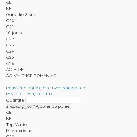
CE
NF
Garantie 2 ans
C20
C21
10 jours
C22
C23
C24
C25
C26
AO RIOM
AO VALENCE ROMAN AG
Poussette double aire twin côte à côte
Prix TTC :
258,80
€
TTC
Quantité :
shopping_cart
Ajouter au panier
CE
NF
Top Vente
Micro-crèche
C20