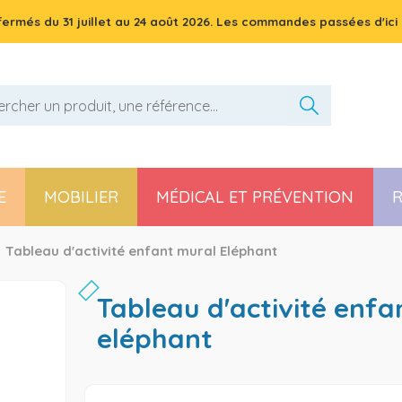
 fermés du
31 juillet
au
24 août 2026
. Les commandes passées d'ici 
E
MOBILIER
MÉDICAL ET PRÉVENTION
R
Pièces détachées poussette, chaise haute et transat
Tableau d'activité enfant mural Eléphant
tableau d'activité enfant mural
eléphant