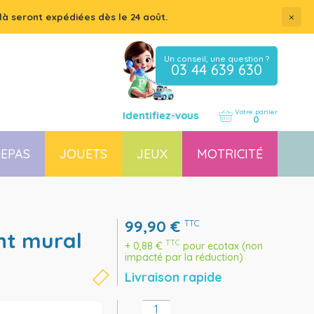
×
là seront expédiées dès le 24 août.
Un conseil, une question ?
03 44 639 630
Votre panier
Identifiez-vous
0
EPAS
JOUETS
JEUX
MOTRICITÉ
Coussin, housse et accessoires pour chaises, transats
Couchette empilable pour bébé et enfant, lit gain de place
99,90
€
TTC
TTC
+
0,88
€
pour ecotax (non
impacté par la réduction)
Livraison rapide