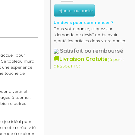
Ajouter au panier
Un devis pour commencer ?
Dans votre panier, cliquez sur
"demande de devis" après avoir
ajouté les articles dans votre panier.
Satisfait ou remboursé
accueil pour 
🚚Livraison Gratuite
(à partir
 Ce tableau mural 
de 250€TTC)
t une expérience 
ne touche de 
r divertir et 
ges à tourner, 
ien d'autres 
 jeu idéal pour 
n et la créativité 
ourage à explorer 