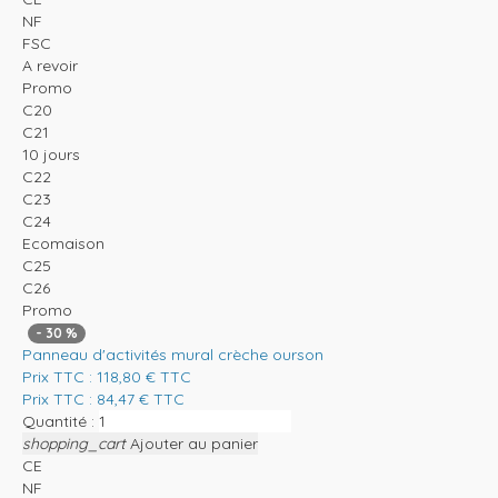
NF
FSC
A revoir
Promo
C20
C21
10 jours
C22
C23
C24
Ecomaison
C25
C26
Promo
-
30
%
Panneau d'activités mural crèche ourson
Prix TTC :
118,80
€
TTC
Prix TTC :
84,47
€
TTC
Quantité :
shopping_cart
Ajouter au panier
CE
NF