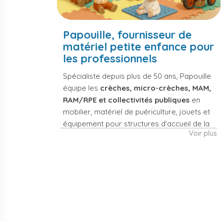
Papouille, fournisseur de
matériel petite enfance pour
les professionnels
Spécialiste depuis plus de 50 ans, Papouille
équipe les
crèches, micro-crèches, MAM,
RAM/RPE et collectivités publiques
en
mobilier, matériel de puériculture, jouets et
équipement pour structures d'accueil de la
Voir plus
petite enfance. Notre offre couvre
également les assistantes maternelles, les
particuliers et les professionnels de santé
(maternités, pédiatrie, cabinets infirmiers).
Mobilier et
Matériel de
équipement de
puériculture
crèche
professionnel