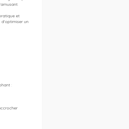
'amusant.

atique et 
 d'optimiser un 
hant :

accrocher 