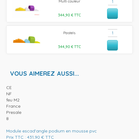
Multi couleur
344,90
€
TTC
Pastels
344,90
€
TTC
VOUS AIMEREZ AUSSI...
CE
NF
feu M2
France
Presale
8
Module escad'angle podium en mousse pvc
Prix TTC :
431,90
€
TTC