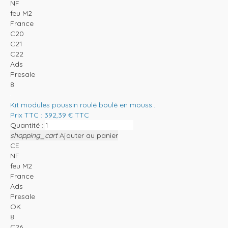
NF
feu M2
France
C20
C21
C22
Ads
Presale
8
Kit modules poussin roulé boulé en mouss...
Prix TTC :
392,39
€
TTC
Quantité :
shopping_cart
Ajouter au panier
CE
NF
feu M2
France
Ads
Presale
OK
8
C26