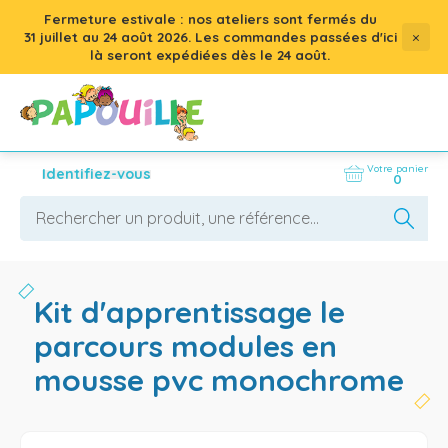
Fermeture estivale : nos ateliers sont fermés du
×
31 juillet
au
24 août 2026
. Les commandes passées d'ici
là seront expédiées dès le 24 août.
Votre panier
Identifiez-vous
0
kit d'apprentissage le
parcours modules en
mousse pvc monochrome