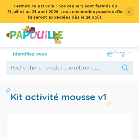
Fermeture estivale : nos ateliers sont fermés du
×
31 juillet
au
24 août 2026
. Les commandes passées d'ici
là seront expédiées dès le 24 août.
Votre panier
Identifiez-vous
0
kit activité mousse v1