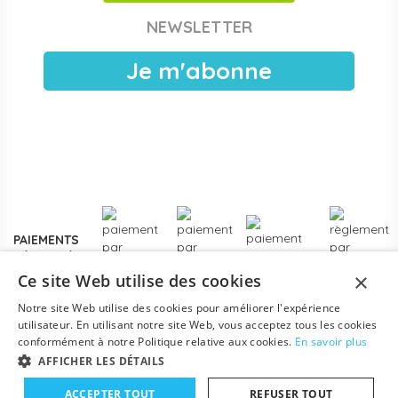
Papouille est référencé sur
Chorus Pro
pour les crèches
NEWSLETTER
publiques, EAJE municipales et services pétite enfance
des collectivités. Devis sous 24 h ouvrées, facturation
Je m'abonne
électronique, livraison France entière. Voir les
modalités de
devis pour collectivités
.
Plus de
3000 références
en stock, des marques
reconnues de la petite enfance, et un service client formé
aux problématiques des structures d'accueil.
Contactez-
nous
pour un projet d'équipement, une création de crèche
ou un renouvellement de matériel.
PAIEMENTS
SÉCURISÉS
×
Ce site Web utilise des cookies
Notre site Web utilise des cookies pour améliorer l'expérience
utilisateur. En utilisant notre site Web, vous acceptez tous les cookies
conformément à notre Politique relative aux cookies.
En savoir plus
AFFICHER LES DÉTAILS
ACCEPTER TOUT
REFUSER TOUT