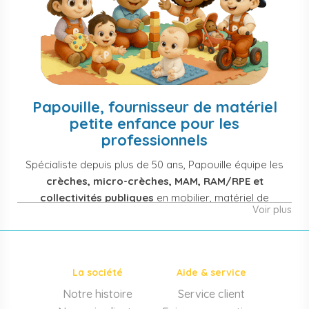
Papouille, fournisseur de matériel
petite enfance pour les
professionnels
Spécialiste depuis plus de 50 ans, Papouille équipe les
crèches, micro-crèches, MAM, RAM/RPE et
collectivités publiques
en mobilier, matériel de
Voir plus
puériculture, jouets et équipement pour structures
d'accueil de la petite enfance. Notre offre couvre
également les assistantes maternelles, les particuliers
et les professionnels de santé (maternités, pédiatrie,
La société
Aide & service
cabinets infirmiers).
Notre histoire
Service client
Mobilier et équipement de crèche