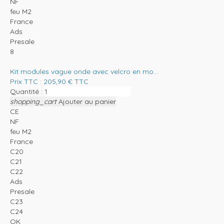
NF
feu M2
France
Ads
Presale
8
Kit modules vague onde avec velcro en mo...
Prix TTC :
205,90
€
TTC
Quantité :
shopping_cart
Ajouter au panier
CE
NF
feu M2
France
C20
C21
C22
Ads
Presale
C23
C24
OK