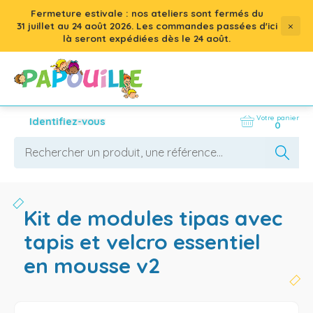
Fermeture estivale : nos ateliers sont fermés du
×
31 juillet
au
24 août 2026
. Les commandes passées d'ici
là seront expédiées dès le 24 août.
Votre panier
Identifiez-vous
0
kit de modules tipas avec
tapis et velcro essentiel
en mousse v2