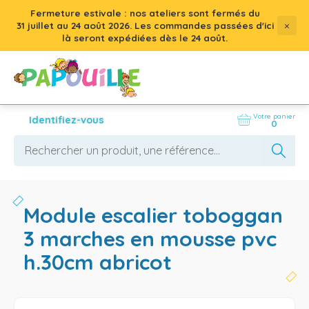
Fermeture estivale : nos ateliers sont fermés du
×
31 juillet
au
24 août 2026
. Les commandes passées d'ici
là seront expédiées dès le 24 août.
Votre panier
Identifiez-vous
0
module escalier toboggan
3 marches en mousse pvc
h.30cm abricot