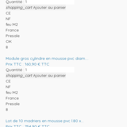
Quantité :
shopping_cart
Ajouter au panier
CE
NF
feu M2
France
Presale
OK
8
Module gros cylindre en mousse pvc diam....
Prix TTC :
160,90
€
TTC
Quantité :
shopping_cart
Ajouter au panier
CE
NF
feu M2
France
Presale
8
Lot de 10 madriers en mousse pvc l.80 x...
Prix TTC :
754,90
€
TTC