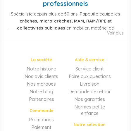
professionnels
Spécialiste depuis plus de 50 ans, Papouille équipe les
crèches, micro-crèches, MAM, RAM/RPE et
collectivités publiques
en mobilier, matériel de
Voir plus
puériculture, jouets et équipement pour structures
d'accueil de la petite enfance. Notre offre couvre
également les assistantes maternelles, les particuliers
et les professionnels de santé (maternités, pédiatrie,
La société
Aide & service
cabinets infirmiers).
Notre histoire
Service client
Mobilier et équipement de crèche
Nos avis clients
Foire aux questions
Lits crèche en bois, couchettes empilables, meubles à
Nos marques
Livraison
langer sur mesure en résine antibactérienne, tables et
Notre blog
Demande de retour
chaises adaptées aux 0-6 ans, banc-vestiaire, barrières de
Partenaires
Nos garanties
séparation. Tout le matériel pour
aménager une structure
Normes petite
d'accueil
conforme aux normes PMI.
Commande
enfance
Matériel de puériculture professionnel
Promotions
Notre sélection
Paiement
Poussettes 3 et 4 places, transats, chaises hautes, sièges