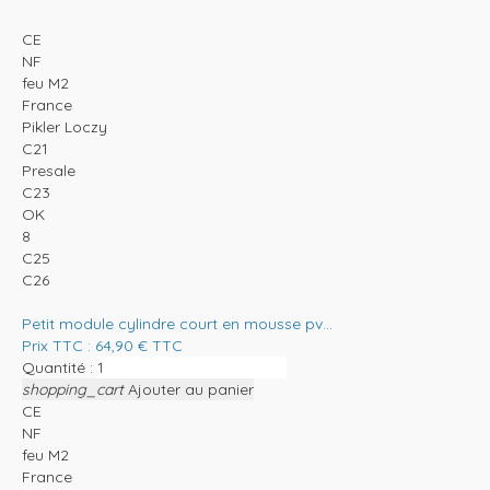
CE
NF
feu M2
France
Pikler Loczy
C21
Presale
C23
OK
8
C25
C26
Petit module cylindre court en mousse pv...
Prix TTC :
64,90
€
TTC
Quantité :
shopping_cart
Ajouter au panier
CE
NF
feu M2
France