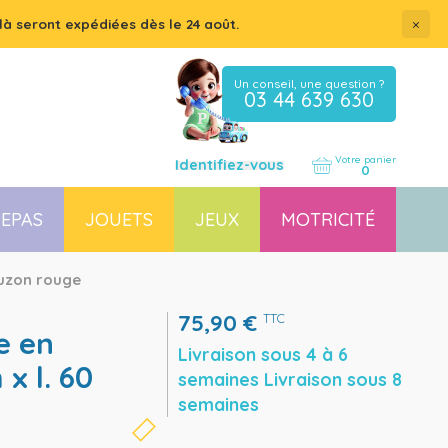
×
là seront expédiées dès le 24 août.
Un conseil, une question ?
03 44 639 630
Votre panier
Identifiez-vous
0
EPAS
JOUETS
JEUX
MOTRICITÉ
Coussin, housse et accessoires pour chaises, transats
Couchette empilable pour bébé et enfant, lit gain de place
auzon rouge
75,90
€
TTC
Livraison sous 4 à 6
x l. 60
semaines Livraison sous 8
semaines