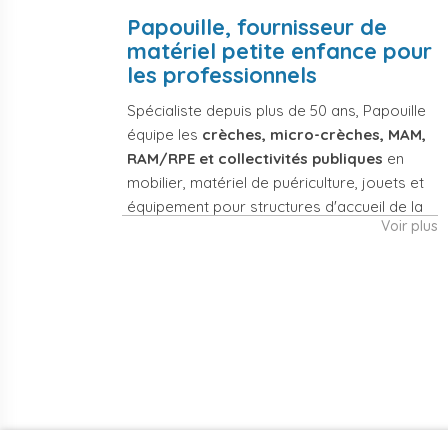
Papouille, fournisseur de
matériel petite enfance pour
les professionnels
Spécialiste depuis plus de 50 ans, Papouille
équipe les
crèches, micro-crèches, MAM,
RAM/RPE et collectivités publiques
en
mobilier, matériel de puériculture, jouets et
équipement pour structures d'accueil de la
Voir plus
petite enfance. Notre offre couvre
également les assistantes maternelles, les
particuliers et les professionnels de santé
(maternités, pédiatrie, cabinets infirmiers).
Mobilier et
Matériel de
équipement de
puériculture
crèche
professionnel
Lits crèche en bois,
Poussettes 3 et 4
couchettes
places, transats,