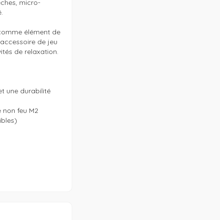
ches, micro-


é comme élément de 
accessoire de jeu 
és de relaxation. 

 une durabilité 
 non feu M2

bles)
