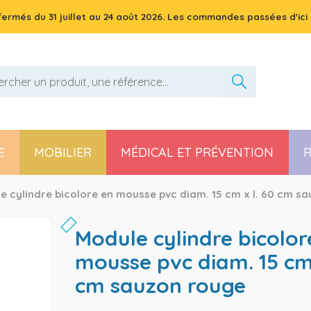
 fermés du
31 juillet
au
24 août 2026
. Les commandes passées d'ici 
E
MOBILIER
MÉDICAL ET PRÉVENTION
R
Pièces détachées poussette, chaise haute et transat
e cylindre bicolore en mousse pvc diam. 15 cm x l. 60 cm s
module cylindre bicolore en
mousse pvc diam. 15 cm 
cm sauzon rouge